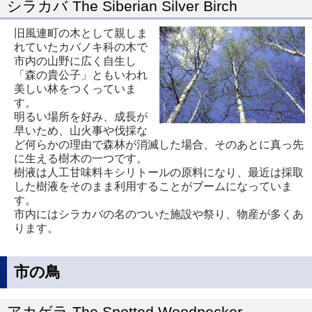
シラカバ The Siberian Silver Birch
旧風連町の木として親しま
れていたカバノキ科の木で
市内の山野に広く自生し
「森の貴公子」ともいわれ
美しい林をつくっていま
す。
明るい場所を好み、成長が
早いため、山火事や伐採な
ど何らかの理由で森林が消滅した場合、そのあとに真っ先
に生える樹木の一つです。
樹液は人工甘味料キシリトールの原料になり、最近は採取
した樹液をそのまま利用することがブームになっていま
す。
市内にはシラカバの名のついた施設や祭り、物産が多くあ
ります。
市の鳥
アカゲラ The Spotted Woodpecker