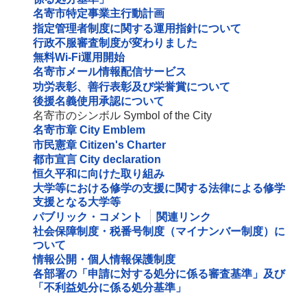
名寄市特定事業主行動計画
指定管理者制度に関する運用指針について
行政不服審査制度が変わりました
無料Wi‐Fi運用開始
名寄市メール情報配信サービス
功労表彰、善行表彰及び栄誉賞について
後援名義使用承認について
名寄市のシンボル Symbol of the City
名寄市章 City Emblem
市民憲章 Citizen's Charter
都市宣言 City declaration
恒久平和に向けた取り組み
大学等における修学の支援に関する法律による修学
支援となる大学等
パブリック・コメント
関連リンク
社会保障制度・税番号制度（マイナンバー制度）に
ついて
情報公開・個人情報保護制度
各部署の「申請に対する処分に係る審査基準」及び
「不利益処分に係る処分基準」