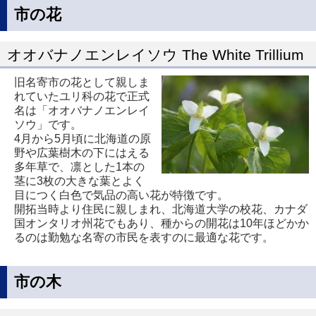
市の花
オオバナノエンレイソウ The White Trillium
旧名寄市の花として親しま
れていたユリ科の花で正式
名は「オオバナノエンレイ
ソウ」です。
4月から5月頃に北海道の原
野や広葉樹木の下にはえる
多年草で、凛とした1本の
茎に3枚の大きな葉とよく
目につく白色で気品の高い花が特徴です。
開拓当時より住民に親しまれ、北海道大学の校花、カナダ
国オンタリオ州花でもあり、種からの開花は10年ほどかか
るのは勤勉な名寄の市民を表すのに最適な花です。
市の木