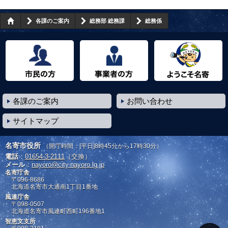
各課のご案内
総務部 総務課
総務係
市民の方へ
事業者の方へ
ようこそ名寄市へ
各課のご案内
お問い合わせ
サイトマップ
名寄市役所
（開庁時間：[平日]8時45分から17時30分）
電話
：
01654-3-2111
（交換）
メール
：
nayoro@city.nayoro.lg.jp
名寄庁舎
〒096-8686
北海道名寄市大通南1丁目1番地
風連庁舎
〒098-0507
北海道名寄市風連町西町196番地1
智恵文支所