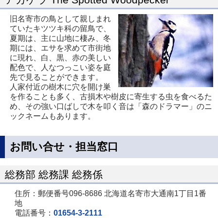
旧名寄市の鳥として親しまれ
ていたキツツキ科の留鳥で、
夏期は、主に山地に棲み、冬
期には、エサを求めて市街地
に現れ、白、黒、赤の美しい
配色で、人なつっこい姿を庭
先で見ることができます。
人家付近の樹木に穴を開け巣
を作ることも多く、古損木や樹皮に寄生する虫を食べるた
め、その強い口ばしで木を叩く音は「森のドラマー」のニ
ックネームもあります。
お問い合せ・担当窓口
総務部 総務課 総務係
住所：郵便番号096-8686 北海道名寄市大通南1丁目1番
地
電話番号：
01654-3-2111