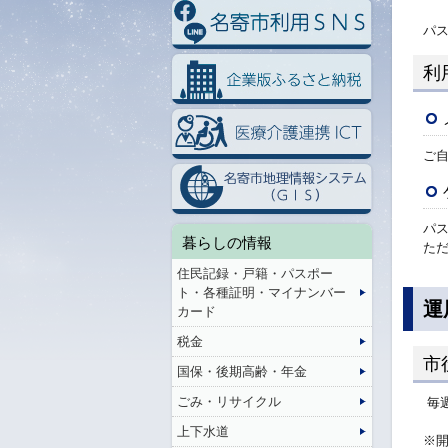
パ
利
ご
パ
暮らしの情報
ただ
住民記録・戸籍・パスポー
ト・各種証明・マイナンバー
運
カード
税金
市
国保・後期高齢・年金
ごみ・リサイクル
毎週
上下水道
※