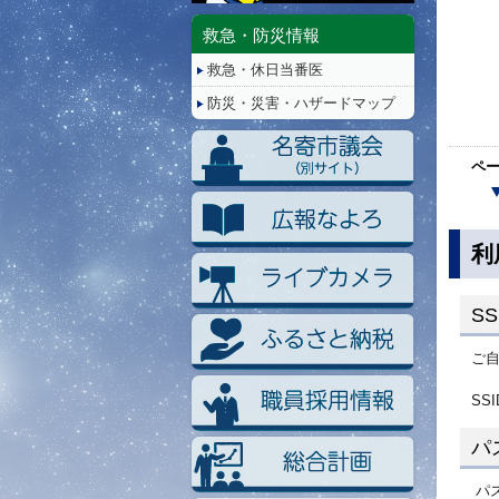
停
止/
救急・防災情報
再
救急・休日当番医
生
防災・災害・ハザードマップ
ペ
利
S
ご自
SS
パ
パ