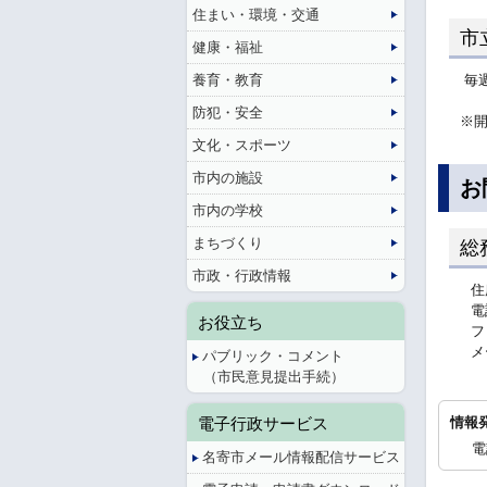
住まい・環境・交通
市
健康・福祉
養育・教育
毎週
防犯・安全
※
文化・スポーツ
市内の施設
お
市内の学校
まちづくり
総
市政・行政情報
住
電
お役立ち
フ
メ
パブリック・コメント
（市民意見提出手続）
電子行政サービス
情報
電
名寄市メール情報配信サービス