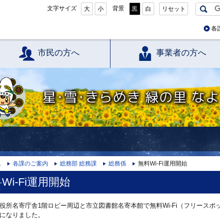
文字サイズ
背景
大
小
黒
白
リセット
各
市民の方へ
事業者の方へ
星・雪・きらめき 緑の里 なよろ
ム
各課のご案内
総務部 総務課
総務係
無料Wi‐Fi運用開始
Wi‐Fi運用開始
役所名寄庁舎1階ロビー周辺と市立図書館名寄本館で無料Wi‐Fi（フリースポ
になりました。