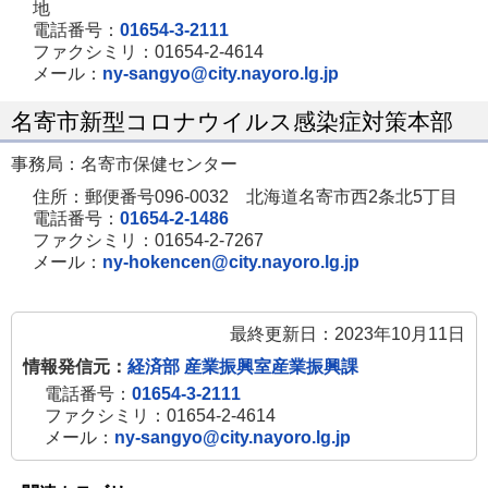
地
す
開
ま
電話番号：
01654-3-2111
ファクシミリ：01654-2-4614
き
す
メール：
ny-sangyo@city.nayoro.lg.jp
ま
す
名寄市新型コロナウイルス感染症対策本部
事務局：名寄市保健センター
住所：郵便番号096-0032 北海道名寄市西2条北5丁目
電話番号：
01654-2-1486
ファクシミリ：01654-2-7267
メール：
ny-hokencen@city.nayoro.lg.jp
最終更新日：2023年10月11日
情報発信元：
経済部 産業振興室産業振興課
電話番号：
01654-3-2111
ファクシミリ：01654-2-4614
メール：
ny-sangyo@city.nayoro.lg.jp