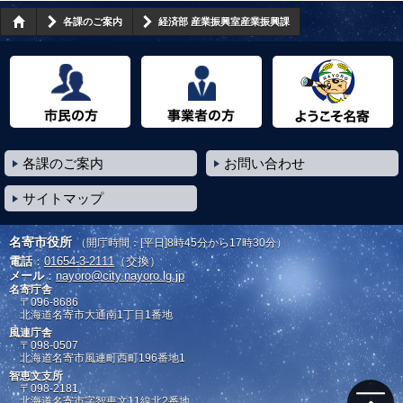
各課のご案内
経済部 産業振興室産業振興課
市民の方へ
事業者の方へ
ようこそ名寄市へ
各課のご案内
お問い合わせ
サイトマップ
名寄市役所
（開庁時間：[平日]8時45分から17時30分）
電話
：
01654-3-2111
（交換）
メール
：
nayoro@city.nayoro.lg.jp
名寄庁舎
〒096-8686
北海道名寄市大通南1丁目1番地
風連庁舎
〒098-0507
北海道名寄市風連町西町196番地1
智恵文支所
〒098-2181
北海道名寄市字智恵文11線北2番地