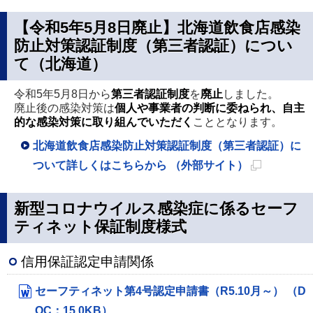
ジ
で
【令和5年5月8日廃止】北海道飲食店感染
開
防止対策認証制度（第三者認証）につい
て（北海道）
き
ま
令和5年5月8日から
第三者認証制度
を
廃止
しました。
す
廃止後の感染対策は
個人や事業者の判断に委ねられ、自主
的な感染対策に取り組んでいただく
こととなります。
北海道飲食店感染防止対策認証制度（第三者認証）に
ついて詳しくはこちらから （外部サイト）
新
規
新型コロナウイルス感染症に係るセーフ
ペ
ティネット保証制度様式
ー
ジ
信用保証認定申請関係
で
セーフティネット第4号認定申請書（R5.10月～） （D
開
OC：15.0KB）