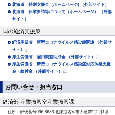
北海道 特別支援金（ホームページ) （外部サイト）
北海道 休業要請等について（ホームページ） （外部
サイト）
国の経済支援策
経済産業省 新型コロナウイルス感染症関連 （外部サ
イト）
新
厚生労働省 雇用調整助成金 （外部サイト）
規
新
厚生労働省 新型コロナウイルス感染症対応休業支援
ペ
規
金・給付金 （外部サイト）
ー
新
ペ
ジ
規
ー
お問い合せ・担当窓口
で
ペ
ジ
開
ー
で
経済部 産業振興室産業振興課
き
ジ
開
住所：郵便番号096-8686 北海道名寄市大通南1丁目1番
ま
で
き