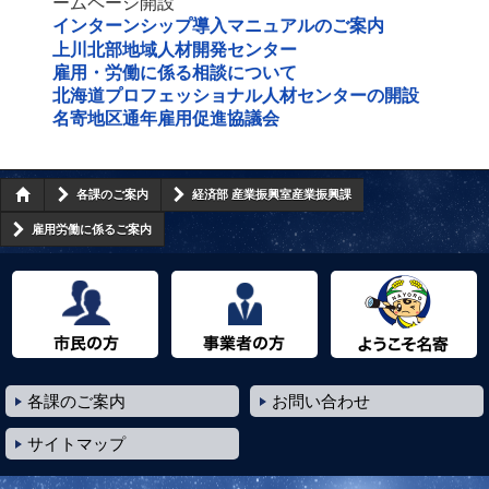
ームページ開設
インターンシップ導入マニュアルのご案内
上川北部地域人材開発センター
雇用・労働に係る相談について
北海道プロフェッショナル人材センターの開設
名寄地区通年雇用促進協議会
各課のご案内
経済部 産業振興室産業振興課
雇用労働に係るご案内
市民の方へ
事業者の方へ
ようこそ名寄市へ
各課のご案内
お問い合わせ
サイトマップ