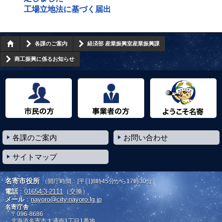
工場立地法に基づく届出
各課のご案内
経済部 産業振興室産業振興課
商工振興に係るお知らせ
市民の方へ
事業者の方へ
ようこそ名寄市へ
各課のご案内
お問い合わせ
サイトマップ
名寄市役所
（開庁時間：[平日]8時45分から17時30分）
電話
：
01654-3-2111
（交換）
メール
：
nayoro@city.nayoro.lg.jp
名寄庁舎
〒096-8686
北海道名寄市大通南1丁目1番地