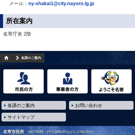
メール：
ny-shakai1@city.nayoro.lg.jp
所在案内
名寄庁舎 2階
各課のご案内
市民の方へ
事業者の方へ
ようこそ名寄市へ
各課のご案内
お問い合わせ
サイトマップ
名寄市役所
（開庁時間：[平日]8時45分から17時30分）