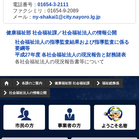
電話番号：
01654-3-2111
ファクシミリ：01654-9-2089
メール：
ny-shakai1@city.nayoro.lg.jp
健康福祉部 社会福祉課／社会福祉法人の情報公開
社会福祉法人の指導監査結果および指導監査に係る
要綱等
平成27年度 各社会福祉法人の現況報告と財務諸表
各社会福祉法人の現況報告書等について
各課のご案内
健康福祉部 社会福祉課
福祉総務係
社会福祉法人の情報公開
市民の方へ
事業者の方へ
ようこそ名寄市へ