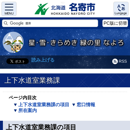
Menu
Language
PC版に切替
読み上げる
RSS
上下水道室業務課
ページ内目次
上下水道室業務課の項目
窓口情報
所在案内
上下水道室業務課の項目