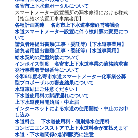
名寄市上下水道ポータルについて
スマートメーター設置箇所の漏水修繕における様式
【指定給水装置工事事業者用】
各種計画関連
名寄市上下水道事業経営審議会
水道スマートメーター設置に伴う検針票の変更につ
いて
請負者用提出書類(工事・委託等)【下水道事業用】
請負者用提出書類(工事・委託等)【水道事業用】
給水契約の定型約款について
インボイス制度 名寄市上下水道事業の適格請求書
発行事業者登録番号について
令和6年度名寄市水道スマートメーター化事業公募
型プロポーザルの審査結果について
水道凍結にご注意ください！
下水道使用料の賦課漏れについて
上下水道使用開始届・中止届
インターネットによる水道の使用開始・中止のお申
し込み
水道料金
下水道使用料・個別排水使用料
コンビニエンスストアで上下水道料金が支払えます
水道・下水道関係の訪問販売に注意