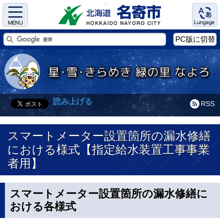
Menu
Language
PC版に切替
読み上げる
RSS
スマートメーター設置箇所の漏水修繕
における様式【指定給水装置工事事業
者用】
スマートメーター設置箇所の漏水修繕に
おける各様式