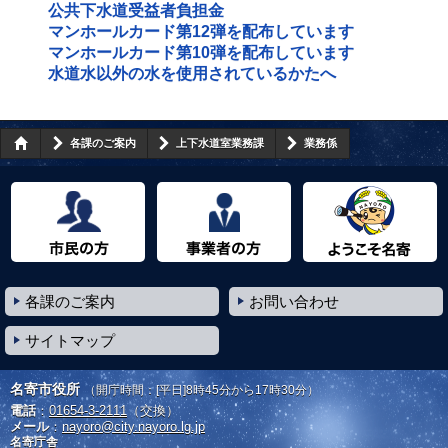
公共下水道受益者負担金
マンホールカード第12弾を配布しています
マンホールカード第10弾を配布しています
水道水以外の水を使用されているかたへ
各課のご案内
上下水道室業務課
業務係
市民の方へ
事業者の方へ
ようこそ名寄市へ
各課のご案内
お問い合わせ
サイトマップ
名寄市役所
（開庁時間：[平日]8時45分から17時30分）
電話
：
01654-3-2111
（交換）
メール
：
nayoro@city.nayoro.lg.jp
名寄庁舎