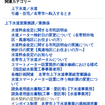
関連カテゴリー
上下水道／水道
引越・住宅／名寄市へ転入するとき
上下水道室業務課／業務係
水道料金改定に関する市民説明会
水道メーター検針日の変更について（名寄郊外地
区・風連地区にお住まいの方）
水道料金改定に関する市民説明会の実施について
検針日の変更【風連地区にお住まいの方へ】
水道料金改定のお知らせ
名寄市上下水道ポータルについて
スマートメーター設置箇所の漏水修繕における様式
【指定給水装置工事事業者用】
各種計画関連
名寄市上下水道事業経営審議会
水道スマートメーター設置に伴う検針票の変更につ
いて
請負者用提出書類(工事・委託等)【下水道事業用】
請負者用提出書類(工事・委託等)【水道事業用】
給水契約の定型約款について
インボイス制度 名寄市上下水道事業の適格請求書