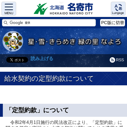
Menu
Language
PC版に切替
読み上げる
RSS
給水契約の定型約款について
「定型約款」について
令和2年4月1日施行の民法改正により、「定型約款」に