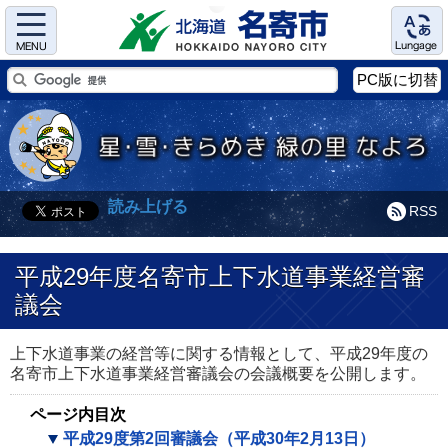
Menu
Language
PC版に切替
読み上げる
RSS
平成29年度名寄市上下水道事業経営審
議会
上下水道事業の経営等に関する情報として、平成29年度の
名寄市上下水道事業経営審議会の会議概要を公開します。
ページ内目次
平成29度第2回審議会（平成30年2月13日）