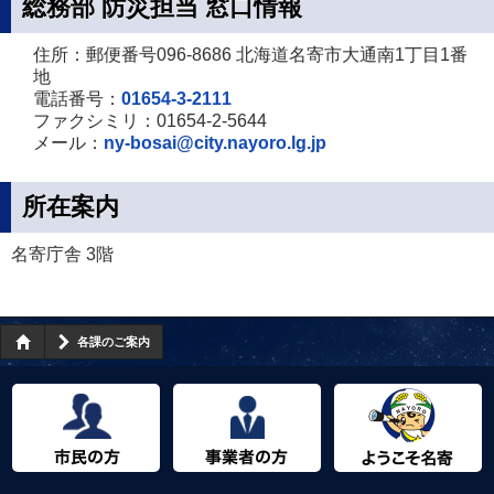
総務部 防災担当 窓口情報
住所：郵便番号096-8686 北海道名寄市大通南1丁目1番
地
電話番号：
01654-3-2111
ファクシミリ：01654-2-5644
メール：
ny-bosai@city.nayoro.lg.jp
所在案内
名寄庁舎 3階
各課のご案内
市民の方へ
事業者の方へ
ようこそ名寄市へ