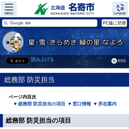
Menu
Language
PC版に切替
読み上げる
RSS
総務部 防災担当
ページ内目次
総務部 防災担当の項目
窓口情報
所在案内
総務部 防災担当の項目