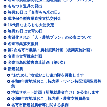
もちつき道具の貸出
毎月10日は『名寄もち米の日』
環境保全型農業直接支払交付金
16代目なよろもち大使決定！
毎月19日は食育の日
実質化された「人・農地プラン」の公表について
名寄市集落支援員
第2次名寄市農業・農村振興計画（後期実施計画）
名寄市食育推進計画
名寄市鳥獣被害防止計画（第6次）
新規就農
“おためし”地域おこし協力隊を募集します
令和8年度地域おこし協力隊・ワイン特区活用隊員募
集
地域サポート計画（新規就農者向け）を公表します
令和9年度地域おこし協力隊・農業支援員募集
名寄市新規就農者等に関する条例