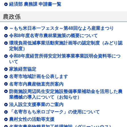
経済部 農務課 申請書一覧
農政係
～もち米日本一フェスタ～第48回なよろ産業まつり
令和8年度名寄市農林業施策の概要について
環境負荷低減事業活動実施計画等の認定制度（みどり認
定制度）
令和8年度経営所得安定対策事業事業説明会資料等につ
いて
家族経営協定
名寄市地域計画を公表します
名寄市内農産物直売所案内
防衛施設周辺民生安定施設整備事業補助金を活用した農
業機械の導入について（お知らせ）
法人設立支援事業のご案内
「名寄市もち米ロゴマーク」の使用について
農村女性の活動等支援
名寄市農産物簡易加工処理施設（グリーンハウス）