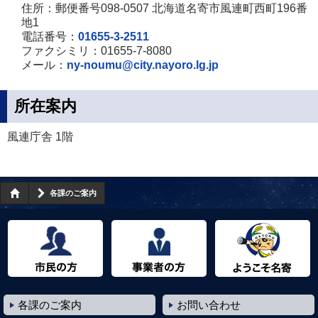
住所：郵便番号098-0507 北海道名寄市風連町西町196番
地1
電話番号：
01655-3-2511
ファクシミリ：01655-7-8080
メール：
ny-noumu@city.nayoro.lg.jp
所在案内
風連庁舎 1階
各課のご案内
市民の方へ
事業者の方へ
ようこそ名寄市へ
各課のご案内
お問い合わせ