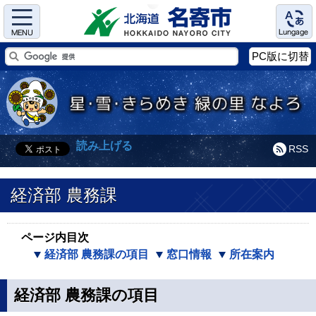
Menu
Language
PC版に切替
読み上げる
RSS
経済部 農務課
ページ内目次
経済部 農務課の項目
窓口情報
所在案内
経済部 農務課の項目