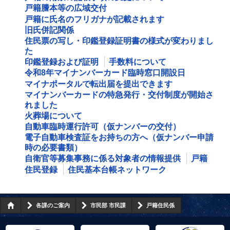
戸籍謄本等の広域交付
戸籍に氏名のフリガナが記載されます
旧氏併記関係
住民票の写し・印鑑登録証明書の様式が変わりまし
た
印鑑登録および証明
手数料について
令和8年マイナンバーカード臨時窓口開設日
マイナポータルで転出届を提出できます
マイナンバーカードの特急発行・交付制度が開始さ
れました
火葬場について
自動車臨時運行許可（仮ナンバーの交付）
電子自動車検査証をお持ちの方へ（仮ナンバー申請
時の必要書類）
自衛官等募集事務に係る対象者の情報提供
戸籍
住民登録
住民基本台帳ネットワーク
各課のご案内
市民部 市民課
戸籍住民係