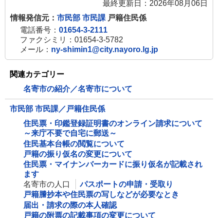
最終更新日：2026年08月06日
情報発信元：
市民部 市民課
戸籍住民係
電話番号：
01654-3-2111
ファクシミリ：01654-3-5782
メール：
ny-shimin1@city.nayoro.lg.jp
関連カテゴリー
名寄市の紹介／名寄市について
市民部 市民課／戸籍住民係
住民票・印鑑登録証明書のオンライン請求について
～来庁不要で自宅に郵送～
住民基本台帳の閲覧について
戸籍の振り仮名の変更について
住民票・マイナンバーカードに振り仮名が記載され
ます
名寄市の人口
パスポートの申請・受取り
戸籍謄抄本や住民票の写しなどが必要なとき
届出・請求の際の本人確認
戸籍の附票の記載事項の変更について