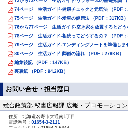
72から73ページ 生活ガイド-リフォームの基礎知識 （P
74ページ 生活ガイド-健康チェックと元気法 （PDF：2
75ページ 生活ガイド-愛車の健康法 （PDF：317KB
76から77ページ 生活ガイド-空き家を放置するとどうな
78ページ 生活ガイド-相続ってどうするの？ （PDF：3
79ページ 生活ガイド-エンディングノートを準備しません
80ページ 生活ガイド-葬儀の流れ （PDF：278KB）
編集後記 （PDF：147KB）
裏表紙 （PDF：94.2KB）
お問い合せ・担当窓口
総合政策部 秘書広報課 広報・プロモーショ
住所：北海道名寄市大通南1丁目
電話番号：
01654-3-2111
ファクシミリ：01654-2-5644