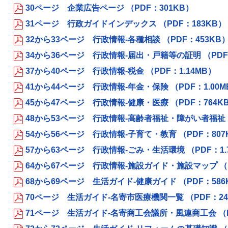
30ページ 企業広告ページ （PDF：301KB）
31ページ 行政ガイドインデックス （PDF：183KB）
32から33ページ 行政情報-各種相談 （PDF：453KB
34から36ページ 行政情報-届出・戸籍等の証明 （PDF
37から40ページ 行政情報-税金 （PDF：1.14MB）
41から44ページ 行政情報-年金・保険 （PDF：1.00M
45から47ページ 行政情報-健康・医療 （PDF：764K
48から53ページ 行政情報-高齢者福祉・障がい者福祉 （
54から56ページ 行政情報-子育て・教育 （PDF：807
57から63ページ 行政情報-ごみ・生活環境 （PDF：1.
64から67ページ 行政情報-施設ガイド・施設マップ （PD
68から69ページ 生活ガイド-健康ガイド （PDF：586
70ページ 生活ガイド-名寄市医療機関一覧 （PDF：24
71ページ 生活ガイド-名寄商工会議所・風連商工会 （P