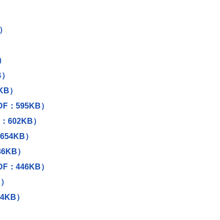
き
）
ま
B）
す
）
B）
KB）
F：595KB）
：602KB）
654KB）
6KB）
F：446KB）
B）
4KB）