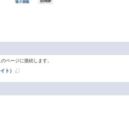
スのページに接続します。
サイト）
新
規
ペ
ー
ジ
で
開