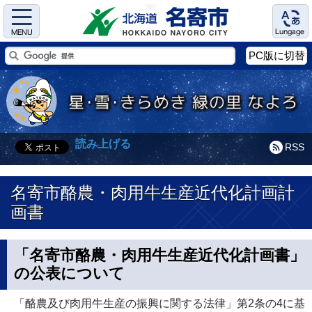
Menu
Language
PC版に切替
読み上げる
RSS
名寄市酪農・肉用牛生産近代化計画計
画書
「名寄市酪農・肉用牛生産近代化計画書」
の公表について
「酪農及び肉用牛生産の振興に関する法律」第2条の4に基