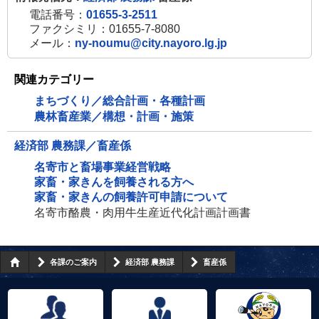
電話番号：
01655-3-2511
ファクシミリ：01655-7-8080
メール：
ny-noumu@city.nayoro.lg.jp
関連カテゴリー
まちづくり／総合計画・各種計画
農林畜産業／構想・計画・施策
経済部 農務課／畜産係
名寄市と畜場事業経営戦略
家畜・家きんを飼養される方へ
家畜・家きんの飼養許可申請について
名寄市酪農・肉用牛生産近代化計画計画書
各課のご案内
経済部 農務課
畜産係