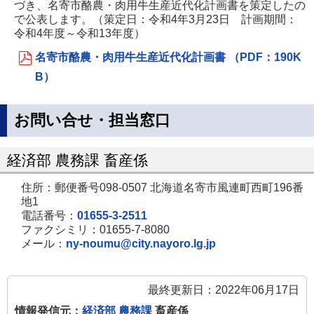
づき、名寄市酪農・肉用牛生産近代化計画書を策定したの
で公表します。（策定日：令和4年3月23日 計画期間：
令和4年度～令和13年度）
名寄市酪農・肉用牛生産近代化計画書 （PDF：190K
B）
お問い合せ・担当窓口
経済部 農務課 畜産係
住所：郵便番号098-0507 北海道名寄市風連町西町196番
地1
電話番号：
01655-3-2511
ファクシミリ：01655-7-8080
メール：
ny-noumu@city.nayoro.lg.jp
最終更新日：2022年06月17日
情報発信元：
経済部 農務課
畜産係