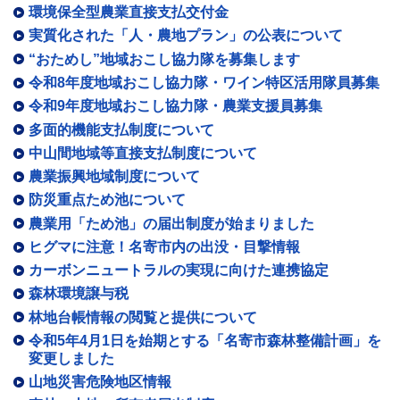
環境保全型農業直接支払交付金
実質化された「人・農地プラン」の公表について
“おためし”地域おこし協力隊を募集します
令和8年度地域おこし協力隊・ワイン特区活用隊員募集
令和9年度地域おこし協力隊・農業支援員募集
多面的機能支払制度について
中山間地域等直接支払制度について
農業振興地域制度について
防災重点ため池について
農業用「ため池」の届出制度が始まりました
ヒグマに注意！名寄市内の出没・目撃情報
カーボンニュートラルの実現に向けた連携協定
森林環境譲与税
林地台帳情報の閲覧と提供について
令和5年4月1日を始期とする「名寄市森林整備計画」を
変更しました
山地災害危険地区情報