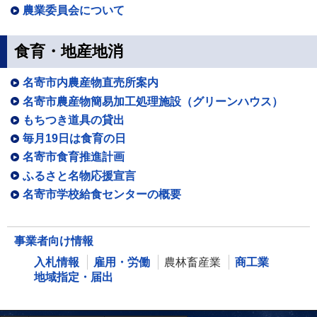
農業委員会について
食育・地産地消
名寄市内農産物直売所案内
名寄市農産物簡易加工処理施設（グリーンハウス）
もちつき道具の貸出
毎月19日は食育の日
名寄市食育推進計画
ふるさと名物応援宣言
名寄市学校給食センターの概要
事業者向け情報
入札情報
雇用・労働
農林畜産業
商工業
地域指定・届出