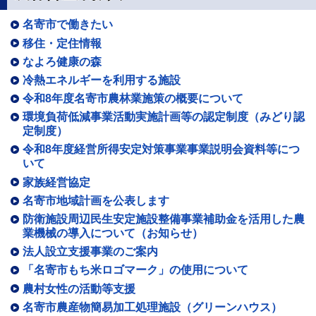
名寄市で働きたい
移住・定住情報
なよろ健康の森
冷熱エネルギーを利用する施設
令和8年度名寄市農林業施策の概要について
環境負荷低減事業活動実施計画等の認定制度（みどり認
定制度）
令和8年度経営所得安定対策事業事業説明会資料等につ
いて
家族経営協定
名寄市地域計画を公表します
防衛施設周辺民生安定施設整備事業補助金を活用した農
業機械の導入について（お知らせ）
法人設立支援事業のご案内
「名寄市もち米ロゴマーク」の使用について
農村女性の活動等支援
名寄市農産物簡易加工処理施設（グリーンハウス）