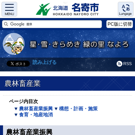
Menu
Language
PC版に切替
読み上げる
RSS
農林畜産業
ページ内目次
農林畜産業振興
構想・計画・施策
食育・地産地消
農林畜産業振興