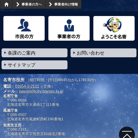
事業者の方へ
事業者向け情報
市民の方へ
事業者の方へ
ようこそ名寄市へ
各課のご案内
お問い合わせ
サイトマップ
名寄市役所
（開庁時間：[平日]8時45分から17時30分）
電話
：
01654-3-2111
（交換）
メール
：
nayoro@city.nayoro.lg.jp
名寄庁舎
〒096-8686
北海道名寄市大通南1丁目1番地
風連庁舎
〒098-0507
北海道名寄市風連町西町196番地1
智恵文支所
〒098-2181
北海道名寄市字智恵文11線北2番地