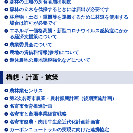
森林の土地の所有者届出制度
森林の立木を伐採するときには届出が必要です
林産物・土石・重機等を運搬するために林道を使用する
場合は許可が必要です
エネルギー価格高騰・新型コロナウイルス感染症にかか
る経済支援策について
農業委員会について
農地の賃借料情報(参考)について
遊休農地の農地課税強化などについて
構想・計画・施策
農林業センサス
第2次名寄市農業・農村振興計画（後期実施計画）
名寄市食育推進計画
名寄市と畜場事業経営戦略
名寄市酪農・肉用牛生産近代化計画計画書
カーボンニュートラルの実現に向けた連携協定