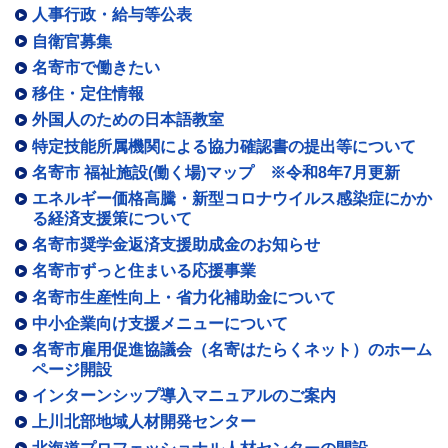
人事行政・給与等公表
自衛官募集
名寄市で働きたい
移住・定住情報
外国人のための日本語教室
特定技能所属機関による協力確認書の提出等について
名寄市 福祉施設(働く場)マップ ※令和8年7月更新
エネルギー価格高騰・新型コロナウイルス感染症にかか
る経済支援策について
名寄市奨学金返済支援助成金のお知らせ
名寄市ずっと住まいる応援事業
名寄市生産性向上・省力化補助金について
中小企業向け支援メニューについて
名寄市雇用促進協議会（名寄はたらくネット）のホーム
ページ開設
インターンシップ導入マニュアルのご案内
上川北部地域人材開発センター