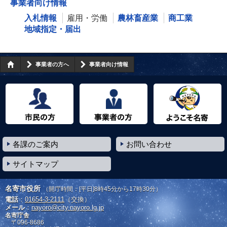
事業者向け情報
入札情報
雇用・労働
農林畜産業
商工業
地域指定・届出
事業者の方へ
事業者向け情報
市民の方へ
事業者の方へ
ようこそ名寄市へ
各課のご案内
お問い合わせ
サイトマップ
名寄市役所
（開庁時間：[平日]8時45分から17時30分）
電話
：
01654-3-2111
（交換）
メール
：
nayoro@city.nayoro.lg.jp
名寄庁舎
〒096-8686