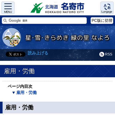
Menu
Language
PC版に切替
読み上げる
RSS
雇用・労働
ページ内目次
雇用・労働
雇用・労働