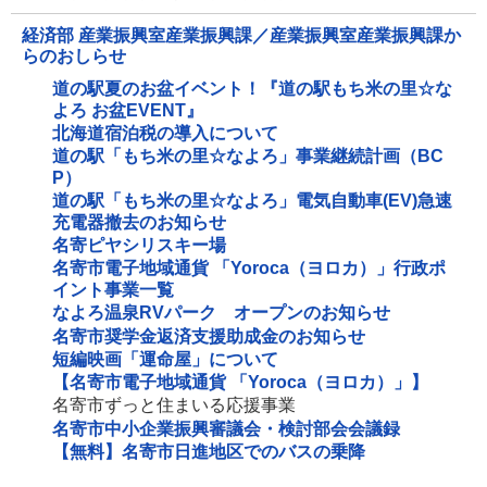
経済部 産業振興室産業振興課／産業振興室産業振興課か
らのおしらせ
道の駅夏のお盆イベント！『道の駅もち米の里☆な
よろ お盆EVENT』
北海道宿泊税の導入について
道の駅「もち米の里☆なよろ」事業継続計画（BC
P）
道の駅「もち米の里☆なよろ」電気自動車(EV)急速
充電器撤去のお知らせ
名寄ピヤシリスキー場
名寄市電子地域通貨 「Yoroca（ヨロカ）」行政ポ
イント事業一覧
なよろ温泉RVパーク オープンのお知らせ
名寄市奨学金返済支援助成金のお知らせ
短編映画「運命屋」について
【名寄市電子地域通貨 「Yoroca（ヨロカ）」】
名寄市ずっと住まいる応援事業
名寄市中小企業振興審議会・検討部会会議録
【無料】名寄市日進地区でのバスの乗降