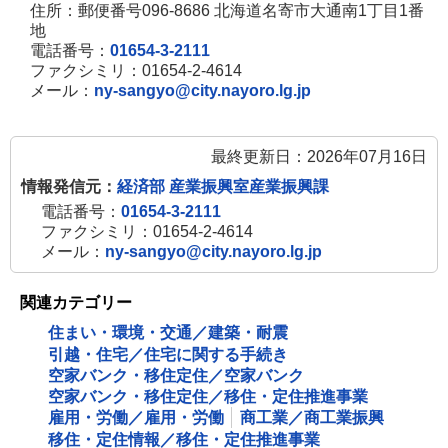
住所：郵便番号096-8686 北海道名寄市大通南1丁目1番
地
電話番号：
01654-3-2111
ファクシミリ：01654-2-4614
メール：
ny-sangyo@city.nayoro.lg.jp
最終更新日：2026年07月16日
情報発信元：
経済部 産業振興室産業振興課
電話番号：
01654-3-2111
ファクシミリ：01654-2-4614
メール：
ny-sangyo@city.nayoro.lg.jp
関連カテゴリー
住まい・環境・交通／建築・耐震
引越・住宅／住宅に関する手続き
空家バンク・移住定住／空家バンク
空家バンク・移住定住／移住・定住推進事業
雇用・労働／雇用・労働
商工業／商工業振興
移住・定住情報／移住・定住推進事業