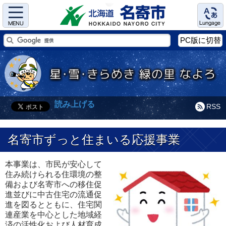
Menu
Language
PC版に切替
読み上げる
RSS
名寄市ずっと住まいる応援事業
本事業は、市民が安心して
住み続けられる住環境の整
備および名寄市への移住促
進並びに中古住宅の流通促
進を図るとともに、住宅関
連産業を中心とした地域経
済の活性化および人材育成