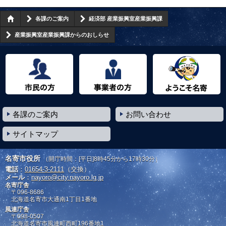
各課のご案内
経済部 産業振興室産業振興課
産業振興室産業振興課からのおしらせ
市民の方へ
事業者の方へ
ようこそ名寄市へ
各課のご案内
お問い合わせ
サイトマップ
名寄市役所
（開庁時間：[平日]8時45分から17時30分）
電話
：
01654-3-2111
（交換）
メール
：
nayoro@city.nayoro.lg.jp
名寄庁舎
〒096-8686
北海道名寄市大通南1丁目1番地
風連庁舎
〒098-0507
北海道名寄市風連町西町196番地1