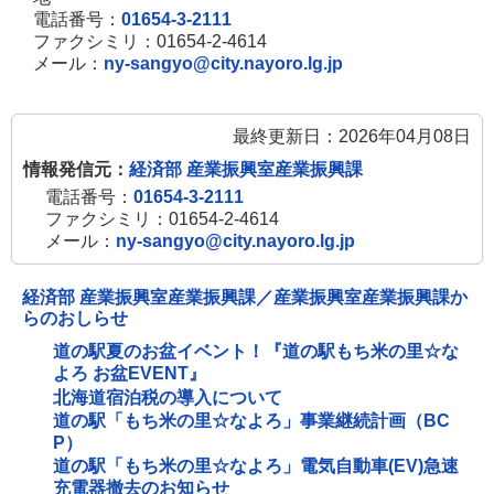
電話番号：
01654-3-2111
ファクシミリ：01654-2-4614
メール：
ny-sangyo@city.nayoro.lg.jp
最終更新日：2026年04月08日
情報発信元：
経済部 産業振興室産業振興課
電話番号：
01654-3-2111
ファクシミリ：01654-2-4614
メール：
ny-sangyo@city.nayoro.lg.jp
経済部 産業振興室産業振興課／産業振興室産業振興課か
らのおしらせ
道の駅夏のお盆イベント！『道の駅もち米の里☆な
よろ お盆EVENT』
北海道宿泊税の導入について
道の駅「もち米の里☆なよろ」事業継続計画（BC
P）
道の駅「もち米の里☆なよろ」電気自動車(EV)急速
充電器撤去のお知らせ