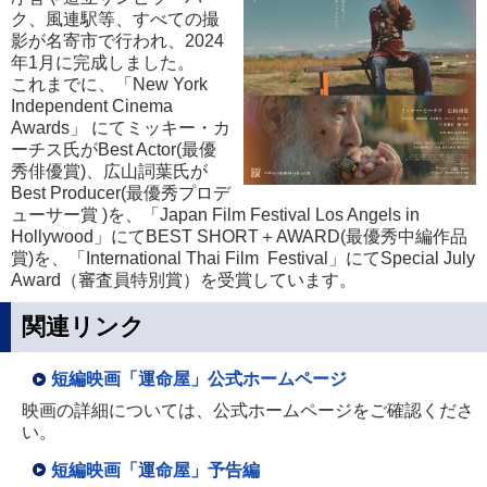
ク、風連駅等、すべての撮
影が名寄市で行われ、2024
年1月に完成しました。
これまでに、「New York
Independent Cinema
Awards」 にてミッキー・カ
ーチス氏がBest Actor(最優
秀俳優賞)、広山詞葉氏が
Best Producer(最優秀プロデ
ューサー賞 )を、「Japan Film Festival Los Angels in
Hollywood」にてBEST SHORT＋AWARD(最優秀中編作品
賞)を、「International Thai Film Festival」にてSpecial July
Award（審査員特別賞）を受賞しています。
関連リンク
短編映画「運命屋」公式ホームページ
映画の詳細については、公式ホームページをご確認くださ
い。
短編映画「運命屋」予告編