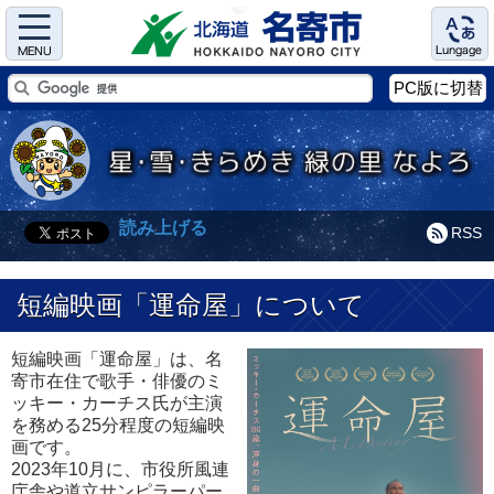
Menu
Language
PC版に切替
読み上げる
RSS
短編映画「運命屋」について
短編映画「運命屋」は、名
寄市在住で歌手・俳優のミ
ッキー・カーチス氏が主演
を務める25分程度の短編映
画です。
2023年10月に、市役所風連
庁舎や道立サンピラーパー