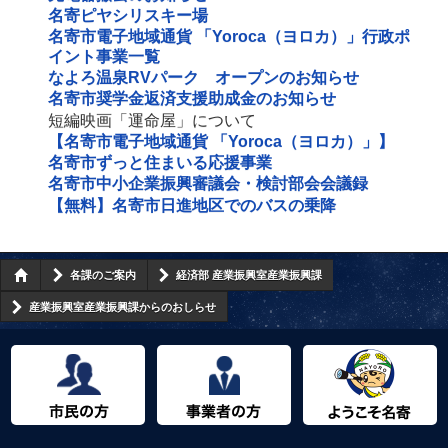
名寄ピヤシリスキー場
名寄市電子地域通貨 「Yoroca（ヨロカ）」行政ポ
イント事業一覧
なよろ温泉RVパーク オープンのお知らせ
名寄市奨学金返済支援助成金のお知らせ
短編映画「運命屋」について
【名寄市電子地域通貨 「Yoroca（ヨロカ）」】
名寄市ずっと住まいる応援事業
名寄市中小企業振興審議会・検討部会会議録
【無料】名寄市日進地区でのバスの乗降
各課のご案内
経済部 産業振興室産業振興課
産業振興室産業振興課からのおしらせ
市民の方へ
事業者の方へ
ようこそ名寄市へ