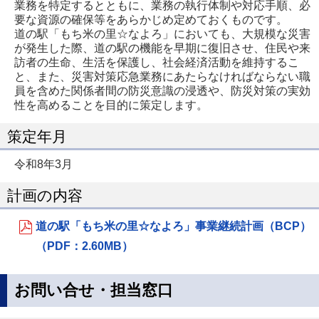
業務を特定するとともに、業務の執行体制や対応手順、必
要な資源の確保等をあらかじめ定めておくものです。
道の駅「もち米の里☆なよろ」においても、大規模な災害
が発生した際、道の駅の機能を早期に復旧させ、住民や来
訪者の生命、生活を保護し、社会経済活動を維持するこ
と、また、災害対策応急業務にあたらなければならない職
員を含めた関係者間の防災意識の浸透や、防災対策の実効
性を高めることを目的に策定します。
策定年月
令和8年3月
計画の内容
道の駅「もち米の里☆なよろ」事業継続計画（BCP）
（PDF：2.60MB）
お問い合せ・担当窓口