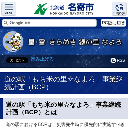
Menu
Language
PC版に切替
読み上げる
RSS
道の駅「もち米の里☆なよろ」事業継
続計画（BCP）
道の駅「もち米の里☆なよろ」事業継続
計画（BCP）とは
道の駅におけるBCPは、災害発生時に優先的に実施すべき