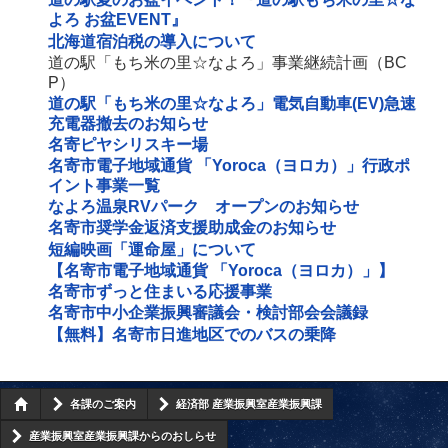
よろ お盆EVENT』
北海道宿泊税の導入について
道の駅「もち米の里☆なよろ」事業継続計画（BC
P）
道の駅「もち米の里☆なよろ」電気自動車(EV)急速
充電器撤去のお知らせ
名寄ピヤシリスキー場
名寄市電子地域通貨 「Yoroca（ヨロカ）」行政ポ
イント事業一覧
なよろ温泉RVパーク オープンのお知らせ
名寄市奨学金返済支援助成金のお知らせ
短編映画「運命屋」について
【名寄市電子地域通貨 「Yoroca（ヨロカ）」】
名寄市ずっと住まいる応援事業
名寄市中小企業振興審議会・検討部会会議録
【無料】名寄市日進地区でのバスの乗降
各課のご案内
経済部 産業振興室産業振興課
産業振興室産業振興課からのおしらせ