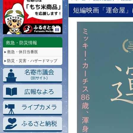
短編映画「運命屋」
停
止/
救急・防災情報
再
救急・休日当番医
生
防災・災害・ハザードマップ