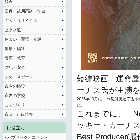
税金
国保・後期高齢・年金
ごみ・リサイクル
上下水道
住まい・環境・交通
健康・福祉
養育・教育
防犯・安全
文化・スポーツ
短編映画「運命屋
市内の施設
ーチス氏が主演を
市内の学校
2023年10月に、市役所風連庁
まちづくり
た。
これまでに、「New Y
市政・行政情報
ッキー・カーチス氏
お役立ち
Best Produce
パブリック・コメント