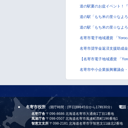
道の駅夏のお盆イベント！『
道の駅「もち米の里☆なよろ
道の駅「もち米の里☆なよろ
名寄市電子地域通貨 「Yor
名寄市奨学金返済支援助成金
【名寄市電子地域通貨 「Yor
名寄市中小企業振興審議会・
名寄市役所
電話
（開庁時間：[平日]8時45分から17時30分）
名寄庁舎
〒096-8686 北海道名寄市大通南1丁目1番地
風連庁舎
〒098-0507 北海道名寄市風連町西町196番地1
智恵文支所
〒098-2181 北海道名寄市字智恵文11線北2番地