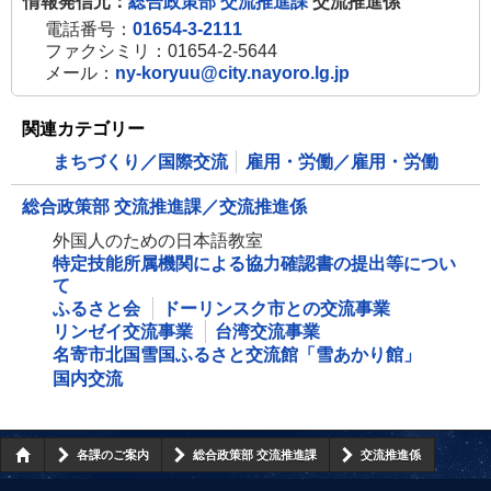
情報発信元：
総合政策部 交流推進課
交流推進係
電話番号：
01654-3-2111
ファクシミリ：01654-2-5644
メール：
ny-koryuu@city.nayoro.lg.jp
関連カテゴリー
まちづくり／国際交流
雇用・労働／雇用・労働
総合政策部 交流推進課／交流推進係
外国人のための日本語教室
特定技能所属機関による協力確認書の提出等につい
て
ふるさと会
ドーリンスク市との交流事業
リンゼイ交流事業
台湾交流事業
名寄市北国雪国ふるさと交流館「雪あかり館」
国内交流
各課のご案内
総合政策部 交流推進課
交流推進係