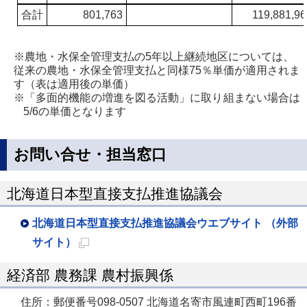
合計
801,763
119,881,96
※農地・水保全管理支払の5年以上継続地区については、
従来の農地・水保全管理支払と同様75％単価が適用されま
す（表は適用後の単価）
※「多面的機能の増進を図る活動」に取り組まない場合は
5/6の単価となります
お問い合せ・担当窓口
北海道日本型直接支払推進協議会
北海道日本型直接支払推進協議会ウエブサイト （外部
サイト）
新
経済部 農務課 農村振興係
規
ペ
住所：郵便番号098-0507 北海道名寄市風連町西町196番