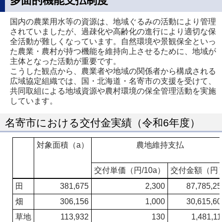
多面的機能支払制度
国内の農業用水等の資源は、地域ぐるみの活動により管理
されていましたが、過疎化や高齢化の進行により適切な保
全活動が難しくなっています。自然環境や景観保全といっ
た農業・農村が持つ機能を維持向上させるために、地域が
主体となった活動が重要です。
こうした観点から、農業者や地域の関係者から構成される
広域協定組織では、国・北海道・名寄市の支援を受けて、
共同取組による地域資源や農村環境の保全管理活動を実施
しています。
名寄市における交付金実績（令和6年度）
対象面積（a）
農地維持支払
交付単価（円/10a）
交付金額（円
田
381,675
2,300
87,785,25
畑
306,156
1,000
30,615,60
草地
113,932
130
1,481,1