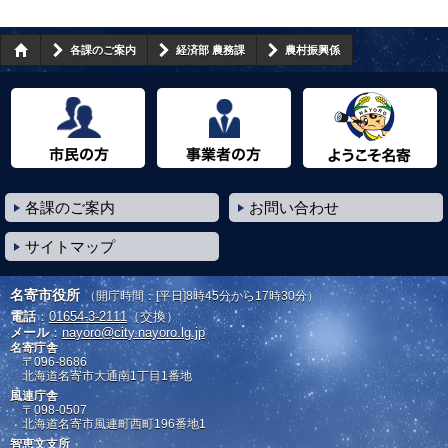
各課のご案内
経済部 農務課
農村振興係
市民の方へ
事業者の方へ
ようこそ名寄市へ
各課のご案内
お問い合わせ
サイトマップ
名寄市役所
（開庁時間：[平日]8時45分から17時30分）
電話
：
01654-3-2111
（交換）
メール
：
nayoro@city.nayoro.lg.jp
名寄庁舎
〒096-8686
北海道名寄市大通南1丁目1番地
風連庁舎
〒098-0507
北海道名寄市風連町西町196番地1
智恵文支所