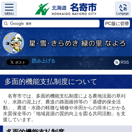
Menu
Language
PC版に切替
読み上げる
RSS
多面的機能支払制度について
名寄市では、多面的機能支払制度による農地法面の草刈
り、水路の泥上げ、農道の路面維持等の「基礎的保全活
動」、農道・水路の軽微な補修や水田からの排水にかかる
水質保全等の「地域資源の質的向上を図る共同活動」を支
援しています。