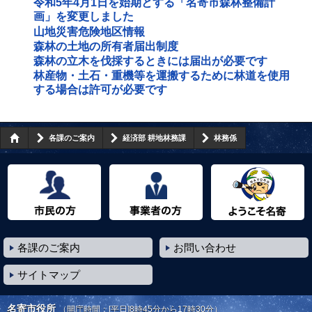
令和5年4月1日を始期とする「名寄市森林整備計
画」を変更しました
山地災害危険地区情報
森林の土地の所有者届出制度
森林の立木を伐採するときには届出が必要です
林産物・土石・重機等を運搬するために林道を使用
する場合は許可が必要です
各課のご案内
経済部 耕地林務課
林務係
市民の方へ
事業者の方へ
ようこそ名寄市へ
各課のご案内
お問い合わせ
サイトマップ
名寄市役所
（開庁時間：[平日]8時45分から17時30分）