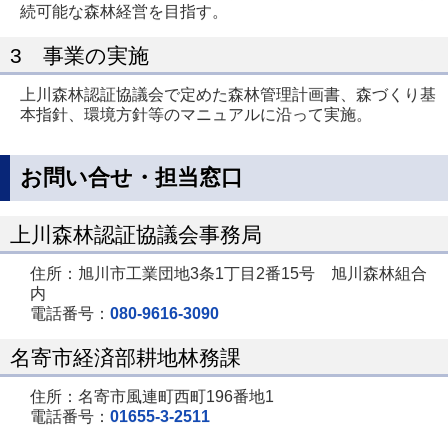
続可能な森林経営を目指す。
3 事業の実施
上川森林認証協議会で定めた森林管理計画書、森づくり基
本指針、環境方針等のマニュアルに沿って実施。
お問い合せ・担当窓口
上川森林認証協議会事務局
住所：旭川市工業団地3条1丁目2番15号 旭川森林組合
内
電話番号：
080-9616-3090
名寄市経済部耕地林務課
住所：名寄市風連町西町196番地1
電話番号：
01655-3-2511