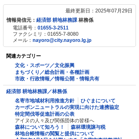
最終更新日：2025年07月29日
情報発信元：
経済部 耕地林務課
林務係
電話番号：
01655-3-2511
ファクシミリ：01655-7-8080
メール：
nayoro@city.nayoro.lg.jp
関連カテゴリー
文化・スポーツ／文化振興
まちづくり／総合計画・各種計画
市政・行政情報／情報公開・情報共有
経済部 耕地林務課／林務係
名寄市地域材利用推進方針
ひぐまについて
カーボンニュートラルの実現に向けた連携協定
特定間伐等促進計画の公表
アイヌの人々及び関係団体の皆様へ
森林について知ろう！
森林環境譲与税
林地台帳情報の閲覧と提供について