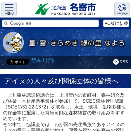
Menu
Language
PC版に切替
読み上げる
RSS
アイヌの人々及び関係団体の皆様へ
上川森林認証協議会は、上川管内の市町村、森林組合及
び林業・木材産業事業体が参加して、SGEC森林管理認証
（SGEC/31-22-1372）を取得し、水土・環境・生物多様性
の保全等に配慮した持続可能な森林経営の取り組みをすす
めています。
その中で、協議会では、わが国の先住民族であるアイヌの
人々の意見・要望を受け付け、同意を得ながら森林の管理