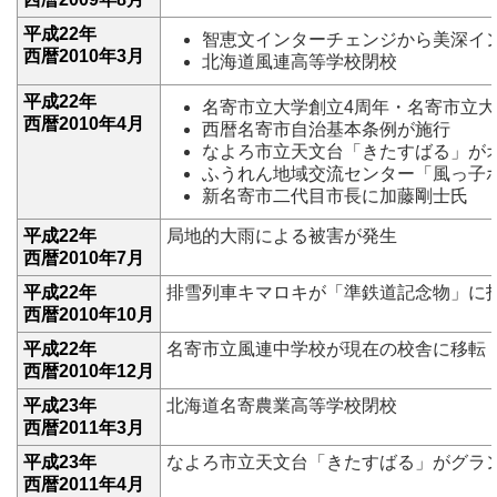
平成22年
智恵文インターチェンジから美深イ
西暦2010年3月
北海道風連高等学校閉校
平成22年
名寄市立大学創立4周年・名寄市立大
西暦2010年4月
西暦名寄市自治基本条例が施行
なよろ市立天文台「きたすばる」が
ふうれん地域交流センター「風っ子
新名寄市二代目市長に加藤剛士氏
平成22年
局地的大雨による被害が発生
西暦2010年7月
平成22年
排雪列車キマロキが「準鉄道記念物」に
西暦2010年10月
平成22年
名寄市立風連中学校が現在の校舎に移転
西暦2010年12月
平成23年
北海道名寄農業高等学校閉校
西暦2011年3月
平成23年
なよろ市立天文台「きたすばる」がグラ
西暦2011年4月