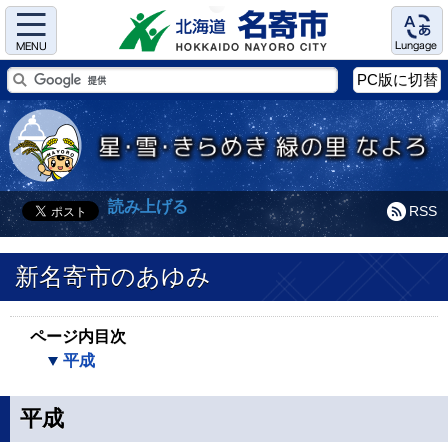
Menu
Language
PC版に切替
読み上げる
RSS
新名寄市のあゆみ
ページ内目次
平成
平成