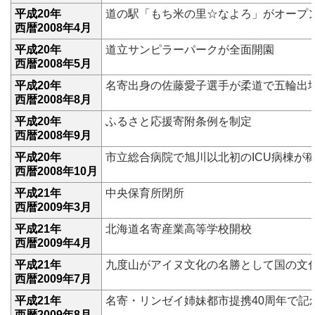
平成20年
道の駅「もち米の里☆なよろ」がオープ
西暦2008年4月
平成20年
道立サンピラーパークが全面開園
西暦2008年5月
平成20年
名寄出身の佐藤愛子選手が柔道で五輪出
西暦2008年8月
平成20年
ふるさと応援寄附条例を制定
西暦2008年9月
平成20年
市立総合病院で旭川以北初のICU病棟が
西暦2008年10月
平成21年
中央保育所閉所
西暦2009年3月
平成21年
北海道名寄産業高等学校開校
西暦2009年4月
平成21年
九度山がアイヌ文化の名勝として国の文
西暦2009年7月
平成21年
名寄・リンゼイ姉妹都市提携40周年で記
西暦2009年8月