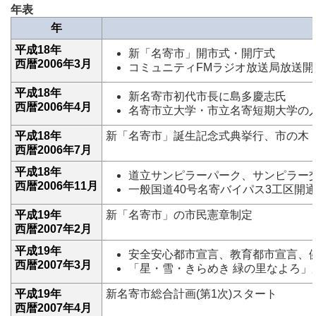
年表
年
平成18年
新「名寄市」開市式・開庁式
西暦2006年3月
コミュニティFMラジオ放送局放送開
平成18年
新名寄市初代市長に島多慶志氏
西暦2006年4月
名寄市立大学・市立名寄短期大学の
平成18年
新「名寄市」誕生記念式典挙行、市の木
西暦2006年7月
平成18年
道立サンピラーパーク、サンピラー
西暦2006年11月
一般国道40号名寄バイパス3工区開
平成19年
新「名寄市」の市民憲章制定
西暦2007年2月
平成19年
安全安心都市宣言、教育都市宣言、
西暦2007年3月
「星・雪・きらめき 緑の里なよろ」
平成19年
新名寄市総合計画(第1次)スタート
西暦2007年4月