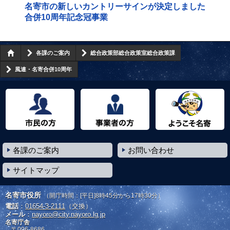
名寄市の新しいカントリーサインが決定しました
合併10周年記念冠事業
各課のご案内
総合政策部総合政策室総合政策課
風連・名寄合併10周年
市民の方へ
事業者の方へ
ようこそ名寄市へ
各課のご案内
お問い合わせ
サイトマップ
名寄市役所
（開庁時間：[平日]8時45分から17時30分）
電話
：
01654-3-2111
（交換）
メール
：
nayoro@city.nayoro.lg.jp
名寄庁舎
〒096-8686