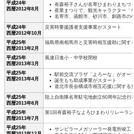
平成24年
有森裕子さんが名寄ひまわりまちづ
西暦2012年8月
産業まつりで、観光キャラクター「
名寄市、函館市、砂川市、釧路市の
平成24年
災害時要援護者支援事業がスタート
西暦2012年10月
平成25年
福島県南相馬市と災害時相互援助に関す
西暦2013年2月
平成25年
風連日進小・中学校閉校
西暦2013年3月
平成25年
駅前交流プラザ「よろーな」がオー
西暦2013年4月
誕生もち助成事業がスタート
道北市長会構成市相互応援に関する
平成25年
陸上自衛隊名寄駐屯地創立60周年記念行
西暦2013年6月
平成25年
第1回有森裕子なよろひまわりリレーラン
西暦2013年7月
平成25年
サンピラーメガソーラー発電所竣工
西暦2013年12月