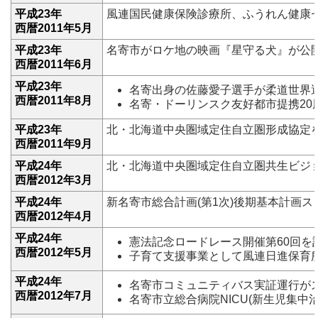
平成23年
風連国民健康保険診療所、ふうれん健康
西暦2011年5月
平成23年
名寄市がロケ地の映画『星守る犬』が公
西暦2011年6月
平成23年
名寄出身の佐藤愛子選手が柔道世界
西暦2011年8月
名寄・ドーリンスク友好都市提携20
平成23年
北・北海道中央圏域定住自立圏形成協定を
西暦2011年9月
平成24年
北・北海道中央圏域定住自立圏共生ビジ
西暦2012年3月
平成24年
新名寄市総合計画(第1次)後期基本計画ス
西暦2012年4月
平成24年
憲法記念ロードレース開催第60回を
西暦2012年5月
子育て支援事業として風連日進保育
平成24年
名寄市コミュニティバス実証運行が
西暦2012年7月
名寄市立総合病院NICU(新生児集中