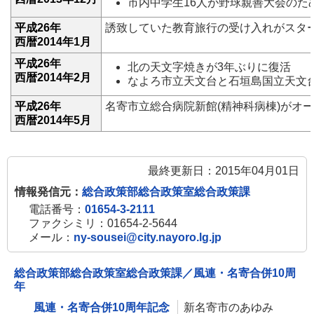
市内中学生16人が野球親善大会のた
平成26年
誘致していた教育旅行の受け入れがスタ
西暦2014年1月
平成26年
北の天文字焼きが3年ぶりに復活
西暦2014年2月
なよろ市立天文台と石垣島国立天文
平成26年
名寄市立総合病院新館(精神科病棟)がオ
西暦2014年5月
最終更新日：2015年04月01日
情報発信元：
総合政策部総合政策室総合政策課
電話番号：
01654-3-2111
ファクシミリ：01654-2-5644
メール：
ny-sousei@city.nayoro.lg.jp
総合政策部総合政策室総合政策課／風連・名寄合併10周
年
風連・名寄合併10周年記念
新名寄市のあゆみ