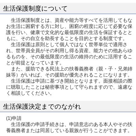
生活保護制度について
生活保護制度とは、資産や能力等すべてを活用してもな
お生活に困窮する方に対し、困窮の程度に応じて必要な保
護を行い、健康で文化的な最低限度の生活を保証するとと
もに、その自立を助長することを目的とする制度です。
生活保護は原則として個人ではなく世帯単位で適用さ
れ、世帯員全員がその利用し得る資産、能力その他あらゆ
るものを、その最低限度の生活の維持のために活用するこ
とが前提となっています。
また、援助できる民法上の扶養義務者（親・子・兄弟姉
妹等）がいれば、その援助が優先されることになります。
生活保護は申請に基づき開始となります。面接相談の際
に聴取したことは秘密事項として守られますので、遠慮な
く相談してください。
生活保護決定までのながれ
(1)申請
生活保護の申請手続きは、申請意志のある本人やその扶
養義務者または同居している親族が行うことができます。