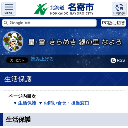
Menu
Language
PC版に切替
読み上げる
RSS
生活保護
ページ内目次
生活保護
お問い合せ・担当窓口
生活保護