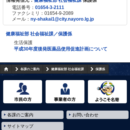
情報発信元：
健康福祉部 社会福祉課
保護係
電話番号：
01654-3-2111
ファクシミリ：01654-9-2089
メール：
ny-shakai1@city.nayoro.lg.jp
健康福祉部 社会福祉課／保護係
生活保護
平成30年度後発医薬品使用促進計画について
各課のご案内
健康福祉部 社会福祉課
保護係
市民の方へ
事業者の方へ
ようこそ名寄市へ
各課のご案内
お問い合わせ
サイトマップ