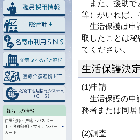
また、援助でき
等）がいれば、
生活保護は申請
取したことは秘
てください。
生活保護決
(1)申請
生活保護の申請
務者または同居
暮らしの情報
住民記録・戸籍・パスポー
ト・各種証明・マイナンバー
(2)調査
カード