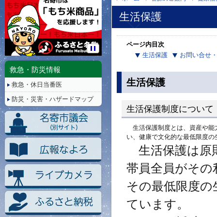
生活保護
ページ内目次
生活保護
お問い合せ
停
止/
救急・防災情報
再
生活保護
救急・休日当番医
生
防災・災害・ハザードマップ
生活保護制度について
生活保護制度とは、資産や能力
い、健康で文化的な最低限度の
生活保護は原則
帯員全員がその
その最低限度の
ています。