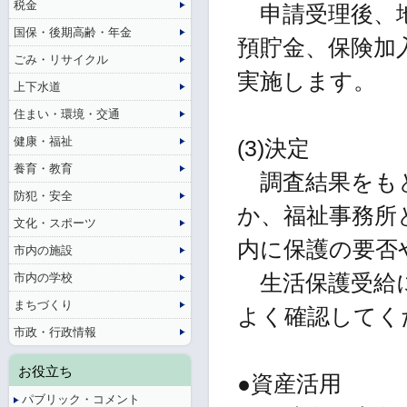
税金
申請受理後、地
国保・後期高齢・年金
預貯金、保険加
ごみ・リサイクル
実施します。
上下水道
住まい・環境・交通
健康・福祉
(3)決定
養育・教育
調査結果をもと
防犯・安全
か、福祉事務所
文化・スポーツ
内に保護の要否
市内の施設
市内の学校
生活保護受給に
まちづくり
よく確認してく
市政・行政情報
お役立ち
●資産活用
パブリック・コメント