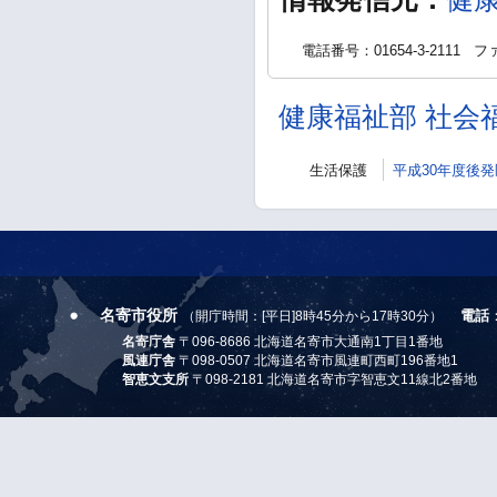
電話番号：01654-3-2111
ファ
健康福祉部 社会
生活保護
平成30年度後
名寄市役所
電話
（開庁時間：[平日]8時45分から17時30分）
名寄庁舎
〒096-8686 北海道名寄市大通南1丁目1番地
風連庁舎
〒098-0507 北海道名寄市風連町西町196番地1
智恵文支所
〒098-2181 北海道名寄市字智恵文11線北2番地