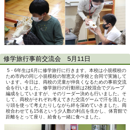
修学旅行事前交流会 5月11日
5・6年生は6月に修学旅行に行きます。本校は小規模校の
ため市内の同じ小規模校の智恵文小学校と合同で実施して
います。今日は、両校の児童が仲良くなるための事前交流
会を行いました。修学旅行の行動班は2校混合でグループ
編成をしていますが、そのリーダー決めも行いました。そ
して、両校がそれぞれ考えてきた交流ゲームで汗を流した
り頭を使って考えたりしながら絆を深めていきました。両
校合わせても15名という少人数の利点を生かし、体育館で
距離をとって座り、給食も一緒に食べました。