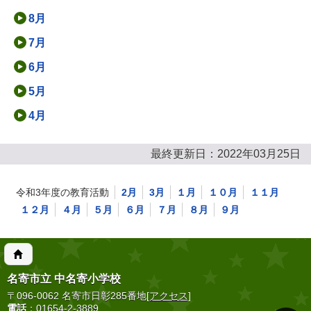
8月
7月
6月
5月
4月
最終更新日：2022年03月25日
令和3年度の教育活動
2月
3月
１月
１０月
１１月
１２月
４月
５月
６月
７月
８月
９月
名寄市立 中名寄小学校
〒096-0062 名寄市日彰285番地
[アクセス]
電話
：01654-2-3889