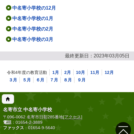
中名寄小学校の12月
中名寄小学校の1月
中名寄小学校の2月
中名寄小学校の3月
最終更新日：2023年03月05日
令和4年度の教育活動
1月
2月
10月
11月
12月
３月
５月
６月
７月
８月
９月
名寄市立 中名寄小学校
〒096-0062 名寄市日彰285番地
[アクセス]
電話
：01654-2-3889
ファックス
：01654-9-5640