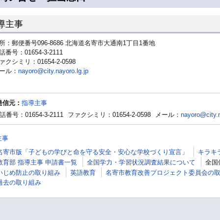
導主事
所：郵便番号096-8686 北海道名寄市大通南1丁目1番地
話番号：01654-3-2111
ァクシミリ：01654-2-0598
ール：
nayoro@city.nayoro.lg.jp
発信元：
指導主事
話番号：01654-3-2111
ファクシミリ：01654-2-0598
メール：
nayoro@city.n
主事
名寄市版「子どもの学びと命を守る安全・安心な学校づくり宣言」
キラキ
教育部 指導主事 申請書一覧
全国学力・学習状況調査結果について
全国
いじめ防止の取り組み
英語教育
名寄市教育改善プロジェクト委員会の
過去の取り組み