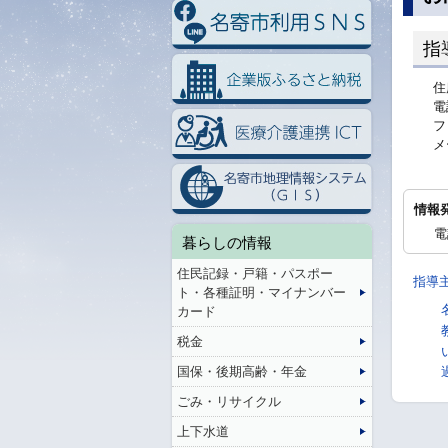
指
住
電
フ
メ
情報
電
暮らしの情報
住民記録・戸籍・パスポー
指導
ト・各種証明・マイナンバー
カード
税金
国保・後期高齢・年金
ごみ・リサイクル
上下水道