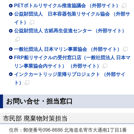
PETボトルリサイクル推進協議会 （外部サイト）
新
公益財団法人 日本容器包装リサイクル協会 （外部サ
規
イト）
新
ペ
公益財団法人 古紙再生促進センター （外部サイト）
規
ー
新
ペ
ジ
一般社団法人 日本マリン事業協会 （外部サイト）
規
ー
で
新
FRP船リサイクルの受付窓口店（一般社団法人 日本マ
ペ
ジ
開
規
リン事業協会内サイト） （外部サイト）
ー
で
き
新
ペ
インクカートリッジ里帰りプロジェクト （外部サイ
ジ
開
ま
規
ー
ト）
で
き
す
新
ペ
ジ
開
ま
規
ー
で
お問い合せ・担当窓口
き
す
ペ
ジ
開
ま
ー
で
き
市民部 廃棄物対策担当
す
ジ
開
ま
住所：郵便番号096-8686 北海道名寄市大通南1丁目1番
で
き
す