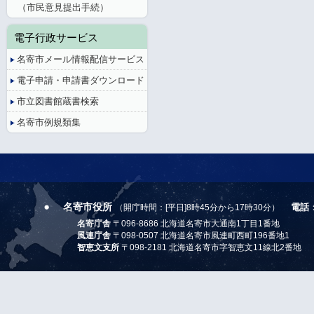
（市民意見提出手続）
電子行政サービス
名寄市メール情報配信サービス
電子申請・申請書ダウンロード
市立図書館蔵書検索
名寄市例規類集
名寄市役所
電話
（開庁時間：[平日]8時45分から17時30分）
名寄庁舎
〒096-8686 北海道名寄市大通南1丁目1番地
風連庁舎
〒098-0507 北海道名寄市風連町西町196番地1
智恵文支所
〒098-2181 北海道名寄市字智恵文11線北2番地