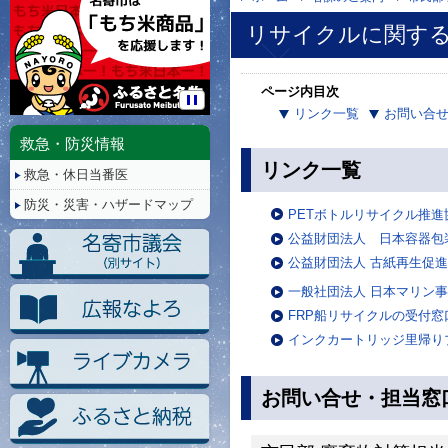
リサイクルに関す
ページ内目次
リンク一覧
お問い合
停
止/
救急・防災情報
再
リンク一覧
救急・休日当番医
生
防災・災害・ハザードマップ
PETボトルリサイクル推進
公益財団法人 日本容器包
公益財団法人 古紙再生促進
一般社団法人 日本マリン事
FRP船リサイクルの受付
インクカートリッジ里帰り
お問い合せ・担当窓