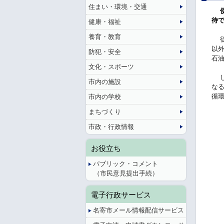
住まい・環境・交通
使
待
健康・福祉
養育・教育
従
以
防犯・安全
石
文化・スポーツ
し
市内の施設
な
循
市内の学校
まちづくり
市政・行政情報
お役立ち
パブリック・コメント
（市民意見提出手続）
電子行政サービス
名寄市メール情報配信サービス