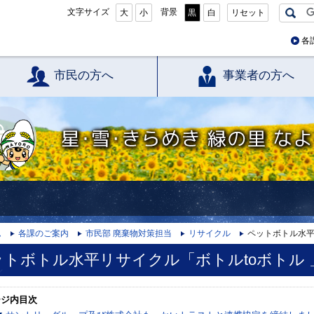
文字サイズ
背景
大
小
黒
白
リセット
各
市民の方へ
事業者の方へ
星・雪・きらめき 緑の里 なよろ
ム
各課のご案内
市民部 廃棄物対策担当
リサイクル
ペットボトル水平
ットボトル水平リサイクル「ボトルtoボトル
ージ内目次