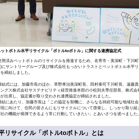
ペットボトル水平リサイクル「ボトルtoボトル」に関する連携協定式
用済みペットボトルのリサイクルを推進するため、名寄市・美深町・下川町・
日)にサントリーグループ及び株式会社もっかいトラストとペットボトル水平リ
定を締結しました。
結式には、加藤市長のほか、草野孝治美深町長、田村泰司下川町長、遠藤貴
ィングス株式会社サステナビリティ経営推進本部の小松則夫専任部長、株式会
長が出席し、協定書が取り交わされ連携協定が締結されました。
結にあたり、加藤市長は「この協定を契機に、さらなる持続可能な地域社会
実現に向けて、住民の皆さんにもリサイクルについて啓発し、しっかり取り組
当社の機能が発揮できるよう常に行動していきたい」とあいさつを述べました
平リサイクル「ボトルtoボトル」とは