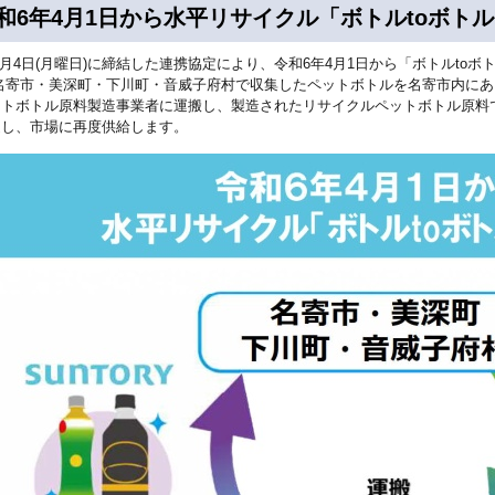
和6年4月1日から水平リサイクル「ボトルtoボト
4日(月曜日)に締結した連携協定により、令和6年4月1日から「ボトルtoボ
寄市・美深町・下川町・音威子府村で収集したペットボトルを名寄市内にあ
ットボトル原料製造事業者に運搬し、製造されたリサイクルペットボトル原料
造し、市場に再度供給します。