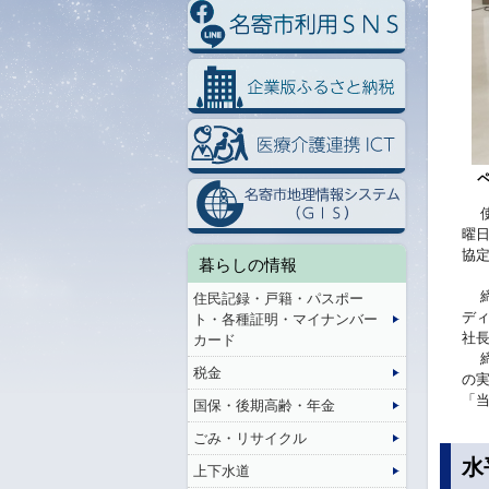
使
曜
協
暮らしの情報
締
住民記録・戸籍・パスポー
デ
ト・各種証明・マイナンバー
社
カード
締
税金
の
「
国保・後期高齢・年金
ごみ・リサイクル
水
上下水道