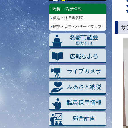
停
止/
救急・防災情報
再
救急・休日当番医
生
サ
防災・災害・ハザードマップ