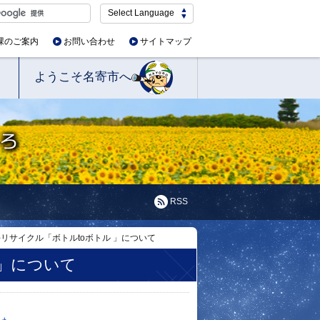
Select Language
課のご案内
お問い合わせ
サイトマップ
ようこそ名寄市へ
RSS
リサイクル「ボトルtoボトル 」について
 」について