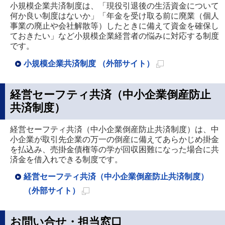
小規模企業共済制度は、「現役引退後の生活資金について
何か良い制度はないか」「年金を受け取る前に廃業（個人
事業の廃止や会社解散等）したときに備えて資金を確保し
ておきたい」など小規模企業経営者の悩みに対応する制度
です。
小規模企業共済制度 （外部サイト）
新
規
経営セーフティ共済（中小企業倒産防止
ペ
共済制度）
ー
経営セーフティ共済（中小企業倒産防止共済制度）は、中
ジ
小企業が取引先企業の万一の倒産に備えてあらかじめ掛金
で
を払込み、売掛金債権等の学が回収困難になった場合に共
済金を借入れできる制度です。
開
き
経営セーフティ共済（中小企業倒産防止共済制度）
ま
（外部サイト）
す
新
規
お問い合せ・担当窓口