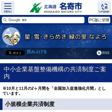
Menu
Language
PC版に切替
読み上げる
RSS
中小企業基盤整備機構の共済制度ご案
内
※10月と11月の2ヶ月間を「全国加入促進強化月間」とし
ています。
小規模企業共済制度