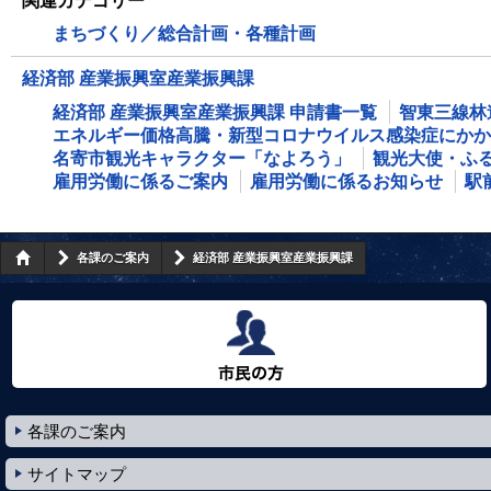
関連カテゴリー
まちづくり／総合計画・各種計画
経済部 産業振興室産業振興課
経済部 産業振興室産業振興課 申請書一覧
智東三線林
エネルギー価格高騰・新型コロナウイルス感染症にかか
名寄市観光キャラクター「なよろう」
観光大使・ふ
雇用労働に係るご案内
雇用労働に係るお知らせ
駅
各課のご案内
経済部 産業振興室産業振興課
市民の方へ
各課のご案内
サイトマップ