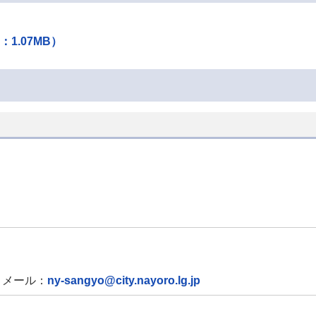
）
1.07MB）
メール：
ny-sangyo@city.nayoro.lg.jp