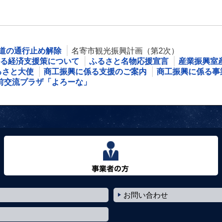
道の通行止め解除
名寄市観光振興計画（第2次）
る経済支援策について
ふるさと名物応援宣言
産業振興室
るさと大使
商工振興に係る支援のご案内
商工振興に係る事
前交流プラザ「よろーな」
事業者の方へ
お問い合わせ