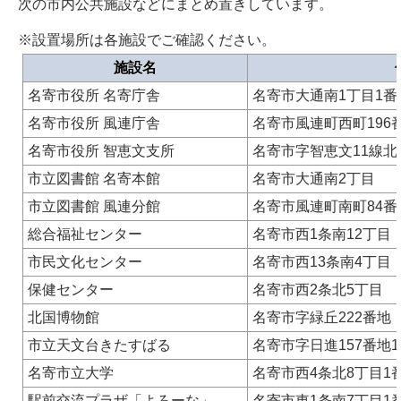
次の市内公共施設などにまとめ置きしています。
※設置場所は各施設でご確認ください。
施設名
名寄市役所 名寄庁舎
名寄市大通南1丁目1番
名寄市役所 風連庁舎
名寄市風連町西町196
名寄市役所 智恵文支所
名寄市字智恵文11線北
市立図書館 名寄本館
名寄市大通南2丁目
市立図書館 風連分館
名寄市風連町南町84番
総合福祉センター
名寄市西1条南12丁目
市民文化センター
名寄市西13条南4丁目
保健センター
名寄市西2条北5丁目
北国博物館
名寄市字緑丘222番地
市立天文台きたすばる
名寄市字日進157番地1
名寄市立大学
名寄市西4条北8丁目1
駅前交流プラザ「よろーな」
名寄市東1条南7丁目1番