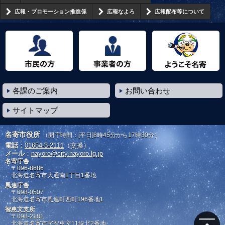
広報・プロモーション推進係
広報なよろ
広報配布等について
市民の方へ
事業者の方へ
ようこそ名寄市へ
各課のご案内
お問い合わせ
サイトマップ
名寄市役所
（開庁時間：[平日]8時45分から17時30分）
電話
：
01654-3-2111
（交換）
メール
：
nayoro@city.nayoro.lg.jp
名寄庁舎
〒096-8686
北海道名寄市大通南1丁目1番地
風連庁舎
〒098-0507
北海道名寄市風連町西町196番地1
智恵文支所
〒098-2181
北海道名寄市字智恵文11線北2番地