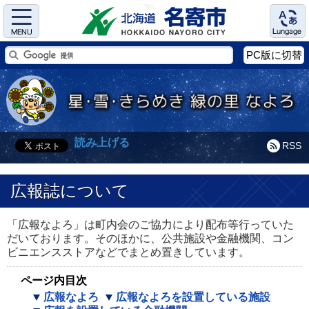
Menu
Language
PC版に切替
読み上げる
RSS
広報誌について
「広報なよろ」は町内会のご協力により配布等行っていた
だいております。そのほかに、公共施設や金融機関、コン
ビニエンスストアなどでまとめ置きしています。
ページ内目次
広報なよろ
広報なよろを設置している施設