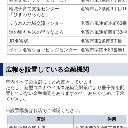
地域子育て支援センター
名寄市西2条南9丁目1
「ひまわりらんど」
ふうれん地域交流センター
名寄市風連町本町63番
道の駅もち米の里☆なよろ
名寄市風連町西町334
JR名寄駅
名寄市東1条南6丁目
イオン名寄ショッピングセンター
名寄市字徳田80番地1
広報を設置している金融機関
市内すべての店舗にまとめ置きしています。
ただし、新型コロナウイルス感染症対策により冊子類を配
置していない金融機関もありますので、あらかじめご了承
ください。
※設置場所は各店でご確認ください。
店舗
住所