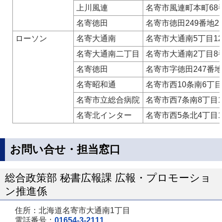
上川風連
名寄市風連町本町68
名寄徳田
名寄市徳田249番地2
ローソン
名寄大通南
名寄市大通南5丁目1
名寄大通南二丁目
名寄市大通南2丁目8
名寄徳田
名寄市字徳田247番地
名寄昭和通
名寄市西10条南6丁目
名寄市立総合病院
名寄市西7条南8丁目
名寄北インター
名寄市西5条北4丁目1
お問い合せ・担当窓口
総合政策部 秘書広報課 広報・プロモーショ
ン推進係
住所：北海道名寄市大通南1丁目
電話番号：
01654-3-2111