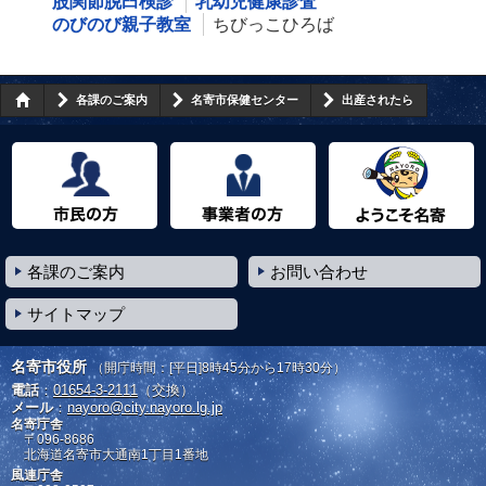
股関節脱臼検診
乳幼児健康診査
のびのび親子教室
ちびっこひろば
各課のご案内
名寄市保健センター
出産されたら
市民の方へ
事業者の方へ
ようこそ名寄市へ
各課のご案内
お問い合わせ
サイトマップ
名寄市役所
（開庁時間：[平日]8時45分から17時30分）
電話
：
01654-3-2111
（交換）
メール
：
nayoro@city.nayoro.lg.jp
名寄庁舎
〒096-8686
北海道名寄市大通南1丁目1番地
風連庁舎