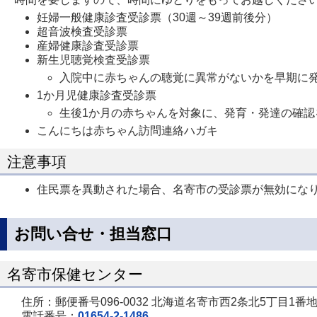
妊婦一般健康診査受診票（30週～39週前後分）
超音波検査受診票
産婦健康診査受診票
新生児聴覚検査受診票
入院中に赤ちゃんの聴覚に異常がないかを早期に
1か月児健康診査受診票
生後1か月の赤ちゃんを対象に、発育・発達の確認
こんにちは赤ちゃん訪問連絡ハガキ
注意事項
住民票を異動された場合、名寄市の受診票が無効にな
お問い合せ・担当窓口
名寄市保健センター
住所：郵便番号096-0032 北海道名寄市西2条北5丁目1番地
電話番号：
01654-2-1486