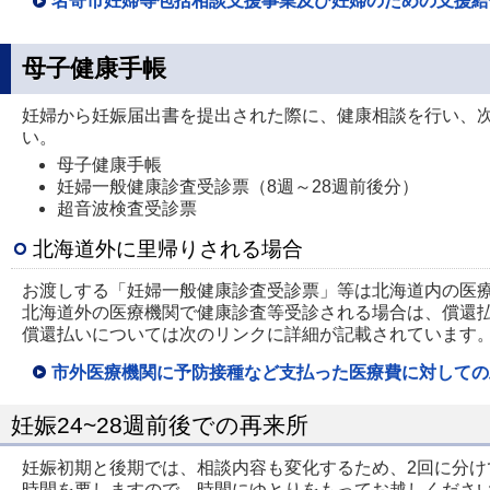
名寄市妊婦等包括相談支援事業及び妊婦のための支援給
母子健康手帳
妊婦から妊娠届出書を提出された際に、健康相談を行い、次
い。
母子健康手帳
妊婦一般健康診査受診票（8週～28週前後分）
超音波検査受診票
北海道外に里帰りされる場合
お渡しする「妊婦一般健康診査受診票」等は北海道内の医
北海道外の医療機関で健康診査等受診される場合は、償還
償還払いについては次のリンクに詳細が記載されています
市外医療機関に予防接種など支払った医療費に対しての
妊娠24~28週前後での再来所
妊娠初期と後期では、相談内容も変化するため、2回に分け
時間を要しますので、時間にゆとりをもってお越しくださ