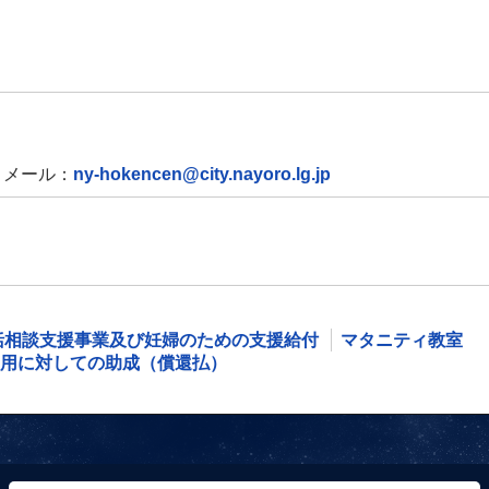
メール：
ny-hokencen@city.nayoro.lg.jp
括相談支援事業及び妊婦のための支援給付
マタニティ教室
用に対しての助成（償還払）