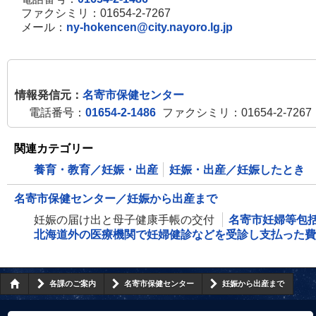
ファクシミリ：01654-2-7267
メール：
ny-hokencen@city.nayoro.lg.jp
情報発信元：
名寄市保健センター
電話番号：
01654-2-1486
ファクシミリ：01654-2-7267
関連カテゴリー
養育・教育／妊娠・出産
妊娠・出産／妊娠したとき
名寄市保健センター／妊娠から出産まで
妊娠の届け出と母子健康手帳の交付
名寄市妊婦等包
北海道外の医療機関で妊婦健診などを受診し支払った費
各課のご案内
名寄市保健センター
妊娠から出産まで