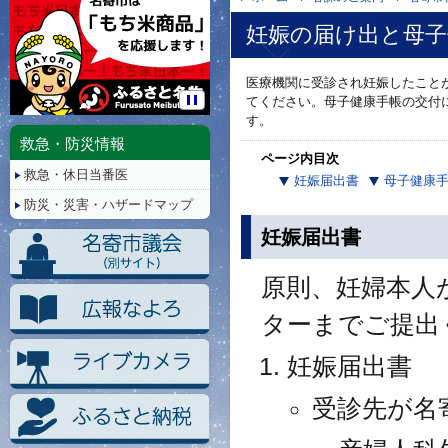
妊娠の届け出と母子
医療機関に受診され妊娠したこと
てください。母子健康手帳の交付
停
す。
止/
救急・防災情報
再
ページ内目次
救急・休日当番医
生
妊娠届出書
母子健康
防災・災害・ハザードマップ
妊娠届出書
原則、妊婦本人
ターまでご提出
妊娠届出書
受診先が名