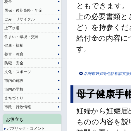
税金
ともできます。
国保・後期高齢・年金
上の必要書類と
ごみ・リサイクル
ど）を持参くだ
上下水道
給付金の内容に
住まい・環境・交通
健康・福祉
す。
養育・教育
防犯・安全
文化・スポーツ
名寄市妊婦等包括相談支援
市内の施設
市内の学校
母子健康手
まちづくり
市政・行政情報
妊婦から妊娠届
お役立ち
ものの内容を説
パブリック・コメント