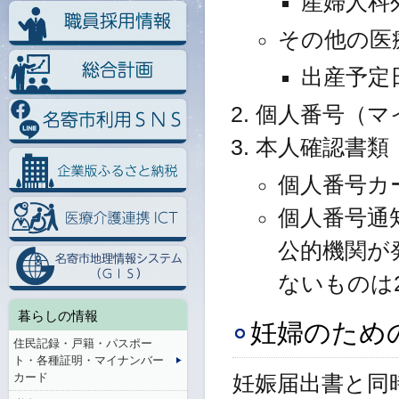
産婦人科
その他の医
出産予定
個人番号（マ
本人確認書類
個人番号カ
個人番号通
公的機関が
ないものは
暮らしの情報
妊婦のため
住民記録・戸籍・パスポー
ト・各種証明・マイナンバー
カード
妊娠届出書と同