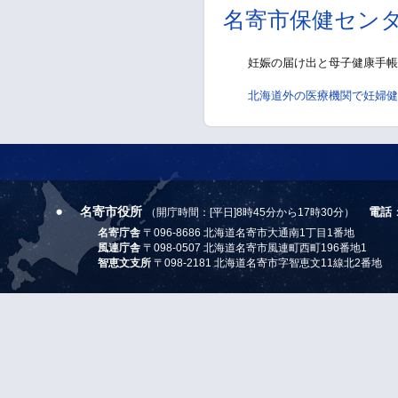
名寄市保健セン
妊娠の届け出と母子健康手帳
北海道外の医療機関で妊婦健
名寄市役所
電話
（開庁時間：[平日]8時45分から17時30分）
名寄庁舎
〒096-8686 北海道名寄市大通南1丁目1番地
風連庁舎
〒098-0507 北海道名寄市風連町西町196番地1
智恵文支所
〒098-2181 北海道名寄市字智恵文11線北2番地