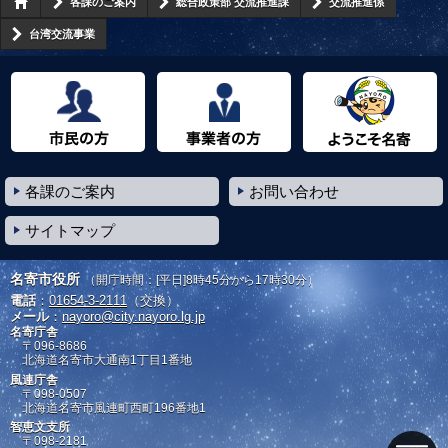
各課のご案内
総合政策部 交流推進課
交流推進係
台湾交流事業
市民の方へ
事業者の方へ
ようこそ名寄市へ
各課のご案内
お問い合わせ
サイトマップ
名寄市役所
（開庁時間：[平日]8時45分から17時30分）
電話
：
01654-3-2111
（交換）
メール
：
nayoro@city.nayoro.lg.jp
名寄庁舎
〒096-8686
北海道名寄市大通南1丁目1番地
風連庁舎
〒098-0507
北海道名寄市風連町西町196番地1
智恵文支所
〒098-2181