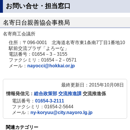
規
お問い合せ・担当窓口
ペ
ー
名寄日台親善協会事務局
ジ
名寄商工会議所
で
住所：〒096-0001 北海道名寄市東1条南7丁目1番地10
開
駅前交流プラザ「よろーな」
き
電話番号：01654－3－3155
ま
ファクシミリ：01654－2－0571
メール：
nayocci@hokkai.or.jp
す
最終更新日：2015年10月08日
情報発信元：
総合政策部 交流推進課
交流推進係
電話番号：
01654-3-2111
ファクシミリ：01654-2-5644
メール：
ny-koryuu@city.nayoro.lg.jp
関連カテゴリー