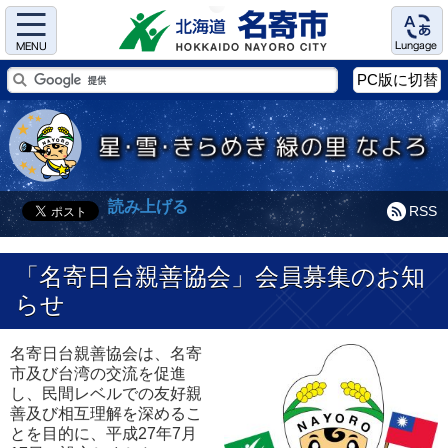
Menu
Language
PC版に切替
読み上げる
RSS
「名寄日台親善協会」会員募集のお知
らせ
名寄日台親善協会は、名寄
市及び台湾の交流を促進
し、民間レベルでの友好親
善及び相互理解を深めるこ
とを目的に、平成27年7月