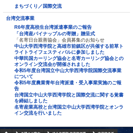
まちづくり／国際交流
台湾交流事業
R6年度高校生台湾派遣事業のご報告
「台湾産パイナップルの寄贈」贈呈式
「名寄日台親善協会」会員募集のお知らせ
中山大学西湾学院と高雄市前鎮区が共催する前草ト
ライトライフェスティバルに参加しました
中華民国カーリング協会と名寄カーリング協会との
オンライン交流会が開催されました
令和5年度台湾国立中山大学西湾学院国際交流事業
について
令和5年度農業青年台湾派遣・受入事業実施のご報
告
台湾国立中山大学西湾学院と国際交流に関する覚書
を締結しました
名寄産業高校と台湾国立中山大学西湾学院とオンラ
イン交流を行いました