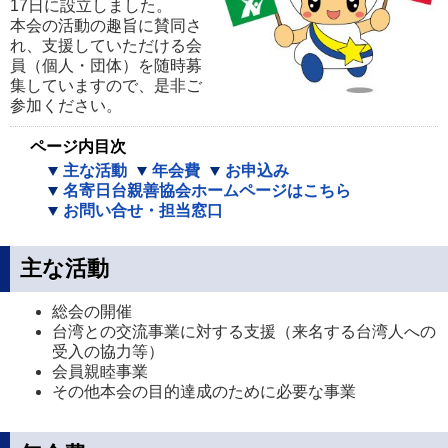
17日に設立しました。
本会の活動の趣旨に賛同さ
れ、支援していただける会
員（個人・団体）を随時募
集していますので、是非ご
参加ください。
ページ内目次
主な活動
年会費
お申込み
名寄日台親善協会ホームページはこちら
お問い合せ・担当窓口
主な活動
総会の開催
台湾との交流事業に対する支援（来名する台湾人への
受入の協力等）
会員親睦事業
その他本会の目的達成のために必要な事業