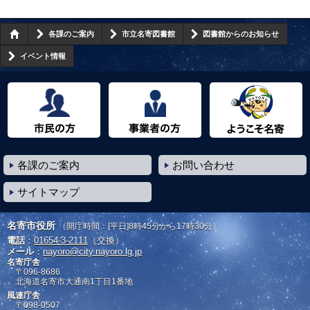
各課のご案内
市立名寄図書館
図書館からのお知らせ
イベント情報
市民の方へ
事業者の方へ
ようこそ名寄市へ
各課のご案内
お問い合わせ
サイトマップ
名寄市役所
（開庁時間：[平日]8時45分から17時30分）
電話
：
01654-3-2111
（交換）
メール
：
nayoro@city.nayoro.lg.jp
名寄庁舎
〒096-8686
北海道名寄市大通南1丁目1番地
風連庁舎
〒098-0507