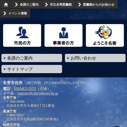
各課のご案内
市立名寄図書館
図書館からのお知らせ
イベント情報
市民の方へ
事業者の方へ
ようこそ名寄市へ
各課のご案内
お問い合わせ
サイトマップ
名寄市役所
（開庁時間：[平日]8時45分から17時30分）
電話
：
01654-3-2111
（交換）
メール
：
nayoro@city.nayoro.lg.jp
名寄庁舎
〒096-8686
北海道名寄市大通南1丁目1番地
風連庁舎
〒098-0507
北海道名寄市風連町西町196番地1
智恵文支所