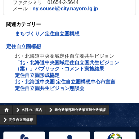
ファクシミリ：01654-2-5644
メール：
ny-sousei@city.nayoro.lg.jp
関連カテゴリー
まちづくり／定住自立圏構想
定住自立圏構想
北・北海道中央圏域定住自立圏共生ビジョン
「北・北海道中央圏域定住自立圏共生ビジョン
（案）」パブリック・コメント実施結果
定住自立圏形成協定
北・北海道中央圏 定住自立圏構想中心市宣言
定住自立圏共生ビジョン懇談会
各課のご案内
総合政策部総合政策室総合政策課
定住自立圏構想