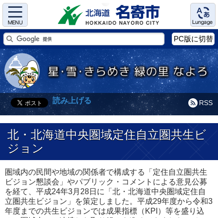
Menu
Language
PC版に切替
読み上げる
RSS
北・北海道中央圏域定住自立圏共生ビ
ジョン
圏域内の民間や地域の関係者で構成する「定住自立圏共生
ビジョン懇談会」やパブリック・コメントによる意見公募
を経て、平成24年3月28日に「北・北海道中央圏域定住自
立圏共生ビジョン」を策定しました。平成29年度から令和3
年度までの共生ビジョンでは成果指標（KPI）等を盛り込