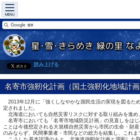
Menu
読み上げる
名寄市強靭化計画（国土強靭化地域計画
2013年12月に「強くしなやかな国民生活の実現を図るた
定されました。
北海道においても自然災害リスクに対する取り組みを進め、
名寄市においても「名寄市地域防災計画」の見直しをはじ
ことは今後想定される大規模自然災害から市民の生命・財産
のみならず、民間事業者・市民などの総力を結集し、これま
こうした基本認識のもと、北海道強靭化計画と調和した取