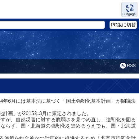
Language
PC版に切替
RSS
14年6月には基本法に基づく「国土強靭化基本計画」が閣議決
画」が2015年3月に策定されました。
すが、自然災害に対する脆弱さを見つめ直し、強靭化を図る
みならず、国・北海道の強靭化を進めるうえでも、国・北海道
る施策を総合的かつ計画的に推進するため「名寄市強靭化計