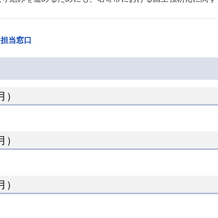
・担当窓口
月）
月）
月）