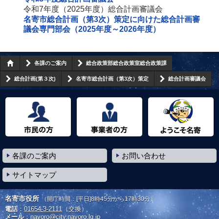
令和7年度（2025年度）総合計画審議会
名寄市総合計画（第3次）策定に向けた総合計画審
議会専門部会（2025年度～2026年度）
各課のご案内
総合政策部総合政策室総合政策課
総合計画(第３次)
名寄市総合計画（第3次）策定
総合計画審議会
市民の方へ
事業者の方へ
ようこそ名寄市へ
各課のご案内
お問い合わせ
サイトマップ
名寄市役所
（開庁時間：[平日]8時45分から17時30分）
電話
：
01654-3-2111
（交換）
メール
：
nayoro@city.nayoro.lg.jp