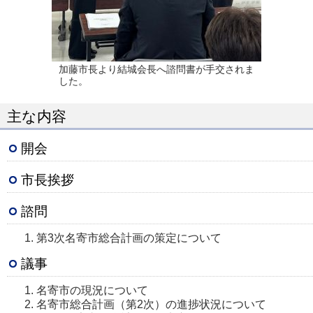
加藤市長より結城会長へ諮問書が手交されま
した。
主な内容
開会
市長挨拶
諮問
第3次名寄市総合計画の策定について
議事
名寄市の現況について
名寄市総合計画（第2次）の進捗状況について