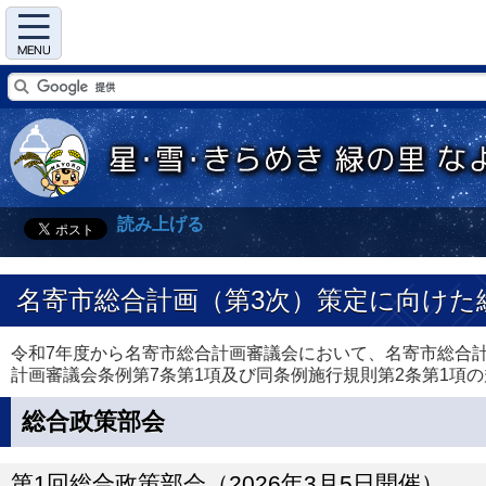
Menu
読み上げる
名寄市総合計画（第3次）策定に向けた総
令和7年度から名寄市総合計画審議会において、名寄市総合
計画審議会条例第7条第1項及び同条例施行規則第2条第1項
総合政策部会
第1回総合政策部会（2026年3月5日開催）