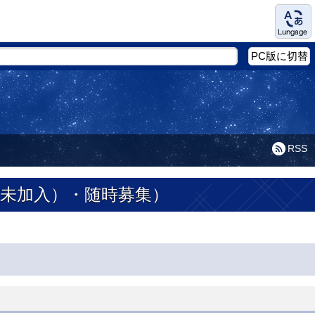
Language
PC版に切替
RSS
保未加入）・随時募集）