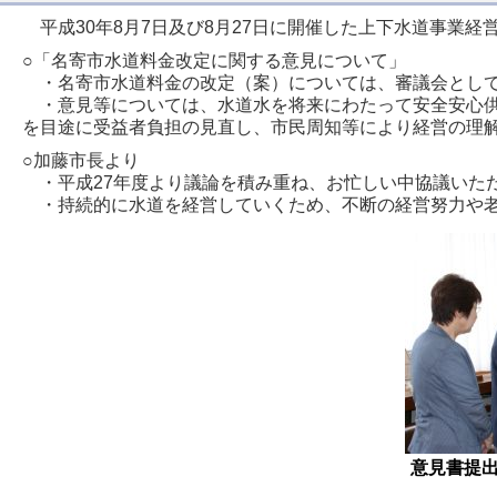
平成30年8月7日及び8月27日に開催した上下水道事業
○「名寄市水道料金改定に関する意見について」
・名寄市水道料金の改定（案）については、審議会として意見
・意見等については、水道水を将来にわたって安全安心供
を目途に受益者負担の見直し、市民周知等により経営の理
○加藤市長より
・平成27年度より議論を積み重ね、お忙しい中協議いた
・持続的に水道を経営していくため、不断の経営努力や老
意見書提