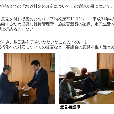
経営審議会での「水道料金の改定について」の協議結果について
を付し提案のとおり「平均改定率11.02％」「平成31年4
給するため必要な維持管理費・施設更新費の確保、市民生活へ
解に努めることなど
だいき、改定案を了承いただいたことのへのお礼
朽化への対応についての提言など、審議会の意見を重く受とめ
出
意見書説明